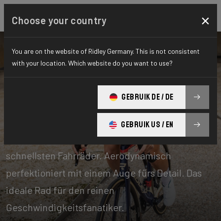
×
Choose your country
You are on the website of Ridley Germany. This is not consistent
with your location. Which website do you want to use?
Fahrräder
Performance
GEBRUIK DE / DE
Aero-to-Aero
GEBRUIK US / EN
Unsere Aero-to-Aero-Bikes sind unsere
schnellsten Fahrräder. Aerodynamisch
perfektioniert mit einem Auge fürs Detail. Das
ideale Rad für den reinen
Geschwindigkeitsfanatiker.