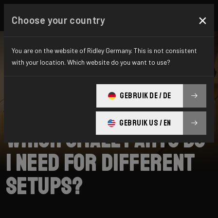
×
Choose your country
You are on the website of Ridley Germany. This is not consistent
with your location. Which website do you want to use?
SUCHE
GEBRUIK DE / DE
Home
Support
Raft
GEBRUIK US / EN
Which small parts do
I need for different
setups?