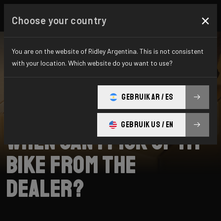
×
Choose your country
You are on the website of Ridley Argentina. This is not consistent
with your location. Which website do you want to use?
BUSCAR
GEBRUIK AR / ES
Home
Support
Collection
GEBRUIK US / EN
When can I pick up my
bike from the
dealer?