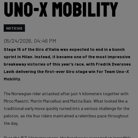
Uno-X Mobility
NOTICIAS
05/24/2026, 04:46 PM
Stage 15 of the Giro d’Italia was expected to end in a bunch
sprint in Milan. Instead, it became one of the most impressive
breakaway victories of this year’s race, with Fredrik Dversnes
Lavik delivering the first-ever Giro stage win for Team Uno-X
Mobility.
The Norwegian rider attacked after just 4 kilometers together with
Mirco Maestri, Martin Marcellusi and Mattia Bais. What looked like a
traditional early move quickly turned into a serious challenge for the
peloton, as the four riders maintained a relentless pace throughout
the day.
Over the 157-kilometer stage, the breakaway averaged an incredible