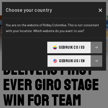
×
Choose your country
You are on the website of Ridley Colombia. This is not consistent
with your location. Which website do you want to use?
Ridley
News
Category: Noticias
Dversnes Lavik
GEBRUIK CO / ES
GEBRUIK US / EN
delivers first-
ever Giro stage
win for Team