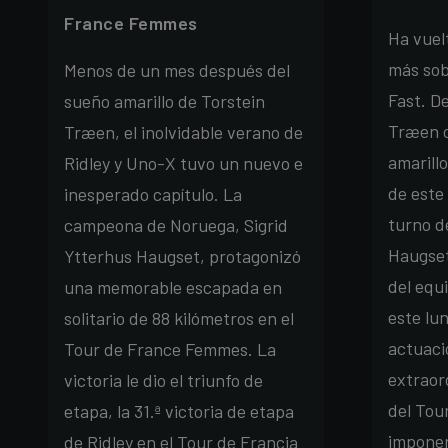
France Femmes
Ha vuel
más sob
Menos de un mes después del
Fast. D
sueño amarillo de Torstein
Træen c
Træen, el inolvidable verano de
amarillo
Ridley y Uno-X tuvo un nuevo e
de este
inesperado capítulo. La
turno d
campeona de Noruega, Sigrid
Haugse
Ytterhus Haugset, protagonizó
del equ
una memorable escapada en
este lu
solitario de 88 kilómetros en el
actuaci
Tour de France Femmes. La
extraord
victoria le dio el triunfo de
del Tou
etapa, la 31.ª victoria de etapa
imponer
de Ridley en el Tour de Francia