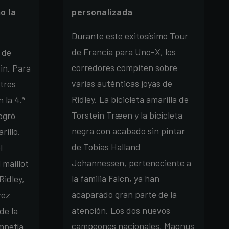
o la
personalizada
Durante este exitosísimo Tour
de Francia para Uno-X, los
 de
corredores compiten sobre
fin. Para
varias auténticas joyas de
 tres
Ridley. La bicicleta amarilla de
 la 4.ª
Torstein Træen y la bicicleta
ogró
negra con acabado sin pintar
rillo.
de Tobias Halland
l
Johannessen, perteneciente a
 maillot
la familia Falcn, ya han
Ridley,
acaparado gran parte de la
vez
atención. Los dos nuevos
de la
campeones nacionales, Magnus
mpetía