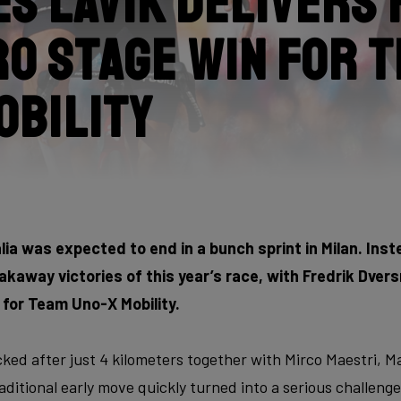
s Lavik delivers 
ro stage win for 
obility
alia was expected to end in a bunch sprint in Milan. Ins
kaway victories of this year’s race, with Fredrik Dvers
n for Team Uno-X Mobility.
ked after just 4 kilometers together with Mirco Maestri, Ma
aditional early move quickly turned into a serious challenge