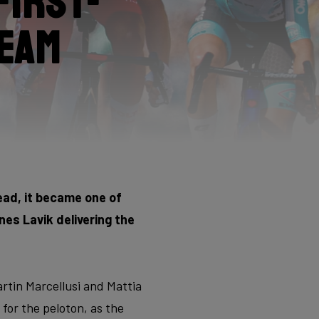
first-
Team
tead, it became one of
nes Lavik delivering the
rtin Marcellusi and Mattia
 for the peloton, as the