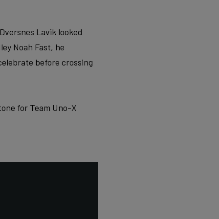
. Dversnes Lavik looked
dley Noah Fast, he
celebrate before crossing
stone for Team Uno-X