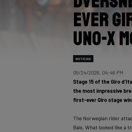
Dversne
ever Gi
Uno-X M
NOTICIAS
05/24/2026, 04:46 PM
Stage 15 of the Giro d’It
the most impressive brea
first-ever Giro stage wi
The Norwegian rider attac
Bais. What looked like a tr