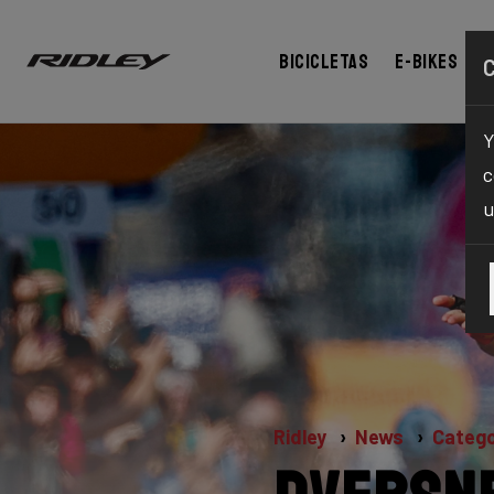
Bicicletas
E-bikes
Y
c
u
Ridley
News
Catego