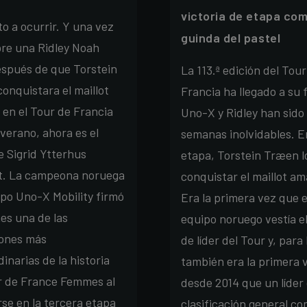
victoria de etapa com
to a ocurrir. Y una vez
guinda del pastel
re una Ridley Noah
espués de que Torstein
La 113.ª edición del Tour
onquistara el maillot
Francia ha llegado a su 
 en el Tour de Francia
Uno-X y Ridley han sido
 verano, ahora es el
semanas inolvidables. En
e Sigrid Ytterhus
etapa, Torstein Træen l
t. La campeona noruega
conquistar el maillot ama
ipo Uno-X Mobility firmó
Era la primera vez que e
nes una de las
equipo noruego vestía el
ones más
de líder del Tour y, para 
inarias de la historia
también era la primera 
r de France Femmes al
desde 2014 que un líder 
se en la tercera etapa
clasificación general co