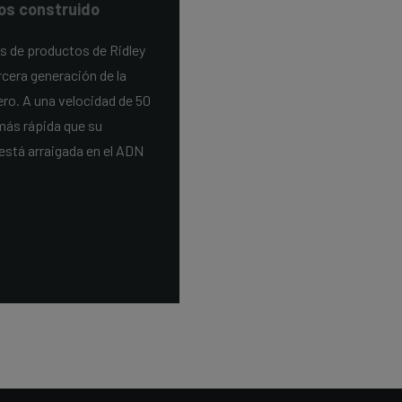
os construido
s de productos de Ridley
cera generación de la
ero. A una velocidad de 50
 más rápida que su
está arraigada en el ADN