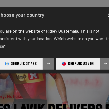
Configurador
Comercio
Quiénes somos
Servicio
Choose your country
ou are on the website of Ridley Guatemala. This is not
onsistent with your location. Which website do you want t
se?
GEBRUIK GT / ES
GEBRUIK US / EN
ry: Noticias