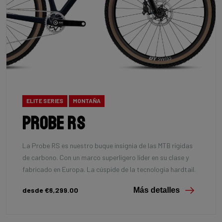
ELITE SERIES
MONTAÑA
Probe RS
La Probe RS es nuestro buque insignia de las MTB rígidas
de carbono. Con un marco superligero líder en su clase y
fabricado en Europa. La cúspide de la tecnología hardtail.
desde €6,299.00
Más detalles