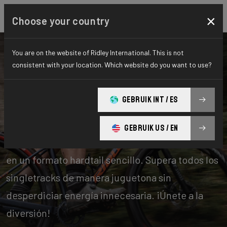
×
Choose your country
You are on the website of Ridley International. This is not
consistent with your location. Which website do you want to use?
Bicicletas
Mountainbike
GEBRUIK INT / ES
Hardtail
GEBRUIK US / EN
Una bicicleta para el verdadero mountain biking
en un formato hardtail sencillo. Supera todos los
singletracks de manera juguetona sin
desperdiciar energía innecesaria. ¡Únete a la
diversión!