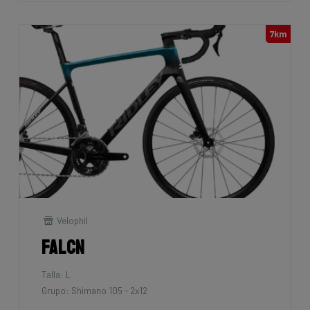
7km
Velophil
Falcn
Talla: L
Grupo: Shimano 105 - 2x12