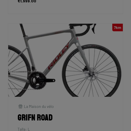
€1,999.00
7km
La Maison du vélo
Grifn Road
Talla: L