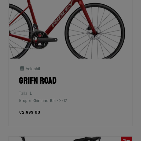
Velophil
Grifn Road
Talla: L
Grupo: Shimano 105 - 2x12
€2,699.00
7km