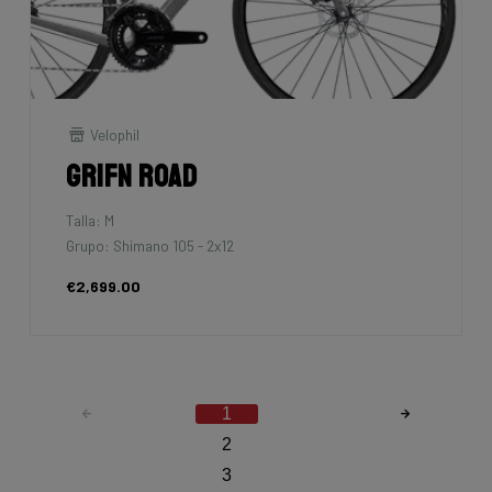
Velophil
Grifn Road
Talla: M
Grupo: Shimano 105 - 2x12
€2,699.00
1
2
3