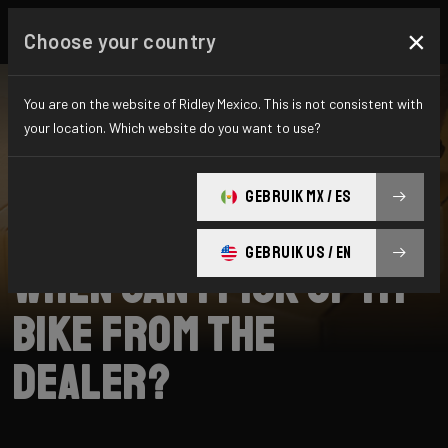
×
Choose your country
You are on the website of Ridley Mexico. This is not consistent with
your location. Which website do you want to use?
BUSCAR
GEBRUIK MX / ES
Home
Support
Collection
GEBRUIK US / EN
When can I pick up my
bike from the
dealer?