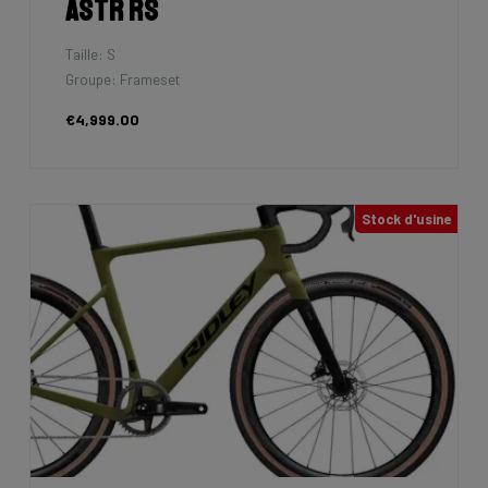
Astr RS
Taille: S
Groupe: Frameset
€4,999.00
Stock d'usine