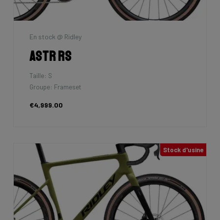
En stock @ Ridley
Astr RS
Taille: S
Groupe: Frameset
€4,999.00
Stock d'usine