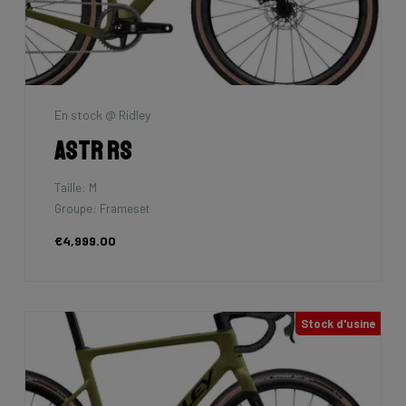
En stock @ Ridley
Astr RS
Taille: M
Groupe: Frameset
€4,999.00
Stock d'usine