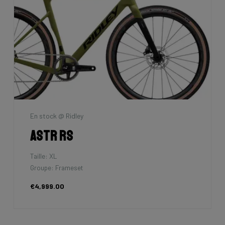
En stock @ Ridley
Astr RS
Taille: XL
Groupe: Frameset
€4,999.00