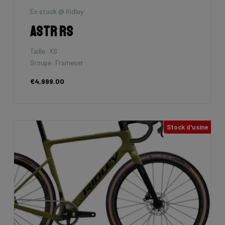
En stock @ Ridley
Astr RS
Taille: XS
Groupe: Frameset
€4,999.00
Stock d'usine