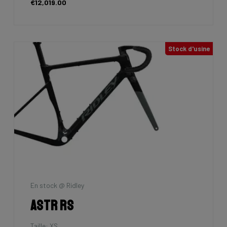
€12,019.00
Stock d'usine
En stock @ Ridley
Astr RS
Taille: XS