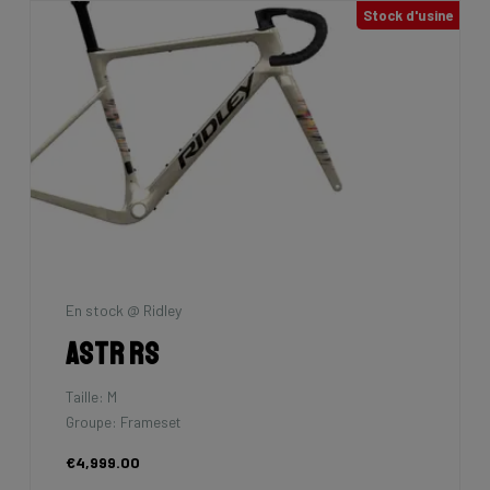
Stock d'usine
En stock @ Ridley
Astr RS
Taille: M
Groupe: Frameset
€4,999.00