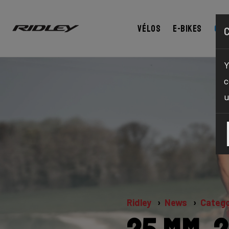
Vélos
E-bikes
Con
Y
c
u
Ridley
News
Catego