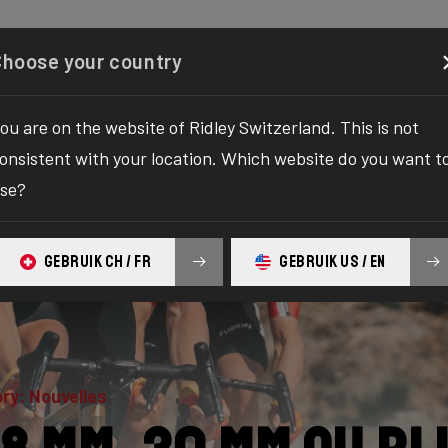
figurator
Boutique
À propos
Service
Enregistr
Choose your country
ou are on the website of Ridley Switzerland. This is not
onsistent with your location. Which website do you want t
se?
GEBRUIK CH / FR
GEBRUIK US / EN
ry: Nouvelles