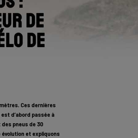
us :
eur de
élo de
limètres. Ces dernières
 est d’abord passée à
nt des pneus de 30
 évolution et expliquons