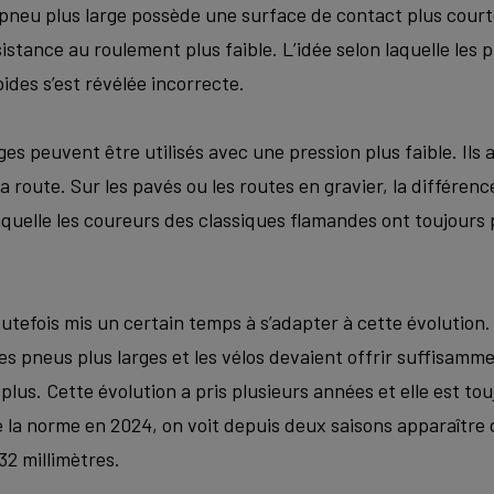
pneu plus large possède une surface de contact plus courte
istance au roulement plus faible. L’idée selon laquelle les 
des s’est révélée incorrecte.
rges peuvent être utilisés avec une pression plus faible. Il
la route. Sur les pavés ou les routes en gravier, la différen
aquelle les coureurs des classiques flamandes ont toujours
tefois mis un certain temps à s’adapter à cette évolution.
des pneus plus larges et les vélos devaient offrir suffisa
plus. Cette évolution a pris plusieurs années et elle est to
e la norme en 2024, on voit depuis deux saisons apparaître
2 millimètres.