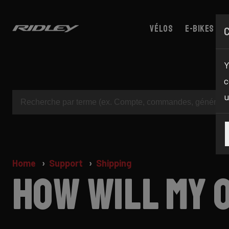
Vélos
E-bikes
Y
c
u
Home
Support
Shipping
How will my 