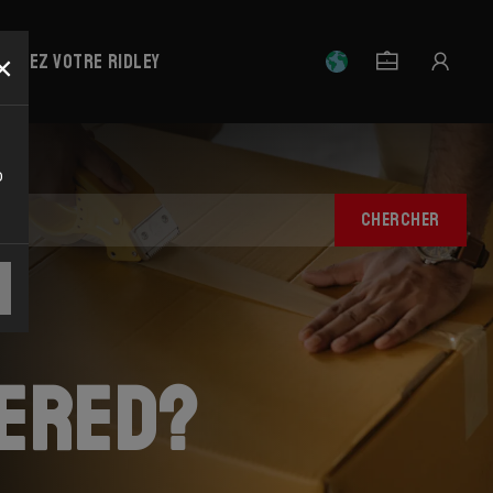
×
strez votre Ridley
o
CHERCHER
vered?