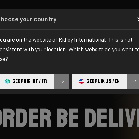
Configurator
Boutique
À propos
Service
Enregi
Choose your country
ou are on the website of Ridley International. This is not
onsistent with your location. Which website do you want t
se?
GEBRUIK INT / FR
GEBRUIK US / EN
order be deli