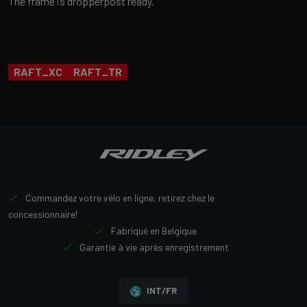
The frame is dropperpost ready.
RAFT_XC
RAFT_TR
Commandez votre vélo en ligne, retirez chez le
concessionnaire!
Fabriqué en Belgique
Garantie à vie après enregistrement
INT/FR