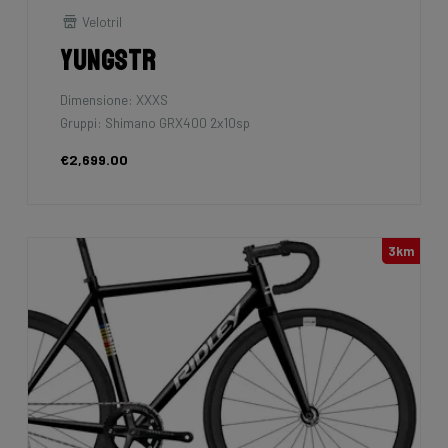
Velotril
Yungstr
Dimensione: XXXS
Gruppi: Shimano GRX400 2x10sp
€2,699.00
3km