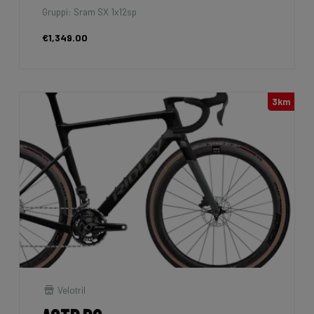
Gruppi: Sram SX 1x12sp
€1,349.00
3km
Velotril