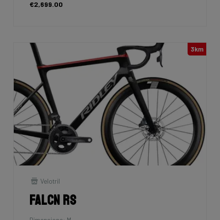
€2,699.00
3km
Velotril
Falcn RS
Dimensione: M