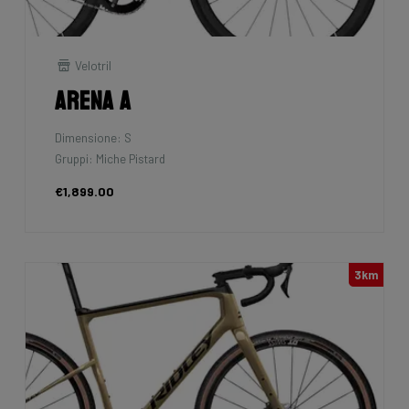
Velotril
Arena A
Dimensione: S
Gruppi: Miche Pistard
€1,899.00
3km