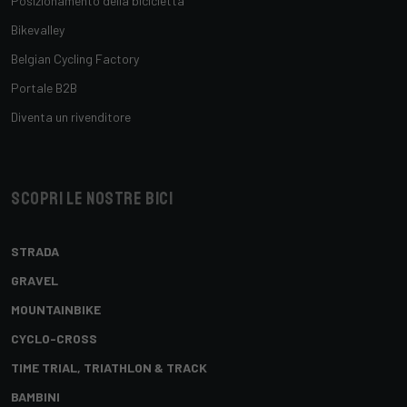
Posizionamento della bicicletta
Bikevalley
Belgian Cycling Factory
Portale B2B
Diventa un rivenditore
Scopri le nostre bici
STRADA
GRAVEL
MOUNTAINBIKE
CYCLO-CROSS
TIME TRIAL, TRIATHLON & TRACK
BAMBINI