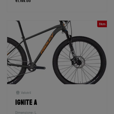
€1,199.00
3km
Velotril
Ignite A
Dimensione: L