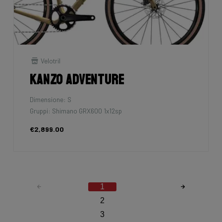
Velotril
Kanzo Adventure
Dimensione: S
Gruppi: Shimano GRX600 1x12sp
€2,899.00
1
2
3