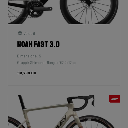
Velotril
Noah Fast 3.0
Dimensione: S
Gruppi: Shimano Ultegra DI2 2x12sp
€8,799.00
3km