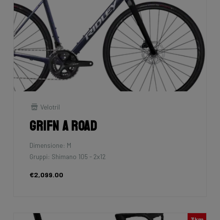
Velotril
Grifn A Road
Dimensione: M
Gruppi: Shimano 105 - 2x12
€2,099.00
3km