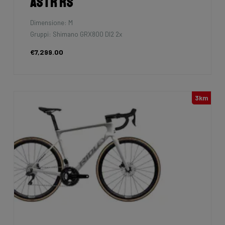
Astr RS
Dimensione: M
Gruppi: Shimano GRX800 DI2 2x
€7,299.00
3km