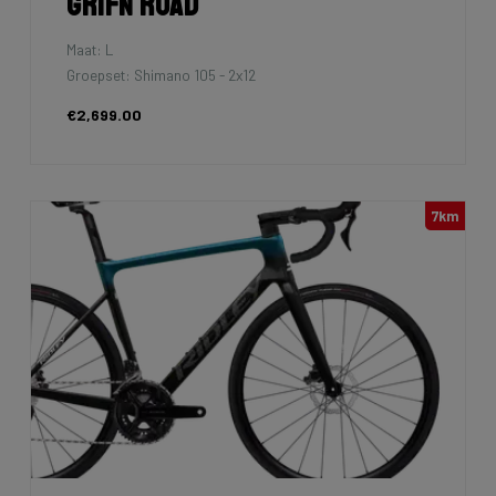
Grifn Road
Maat: L
Groepset: Shimano 105 - 2x12
€2,699.00
7km