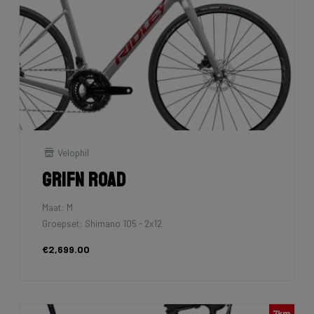
Velophil
Grifn Road
Maat: M
Groepset: Shimano 105 - 2x12
€2,699.00
7km