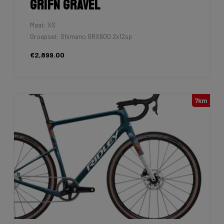
Grifn Gravel
Maat: XS
Groepset: Shimano GRX600 2x12sp
€2,899.00
7km