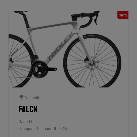
7km
Velophil
Falcn
Maat: M
Groepset: Shimano 105 - 2x12