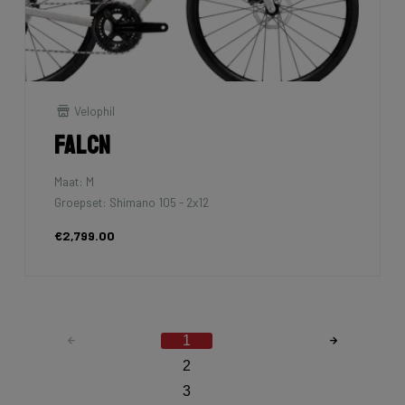
Velophil
Falcn
Maat: M
Groepset: Shimano 105 - 2x12
€2,799.00
1
2
3