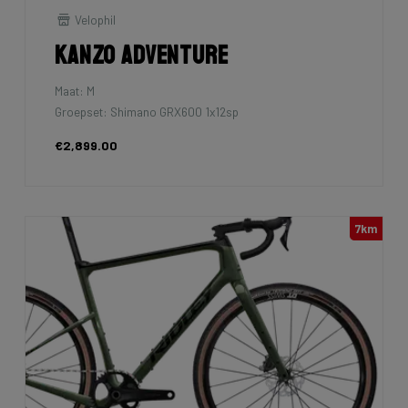
Velophil
Kanzo Adventure
Maat: M
Groepset: Shimano GRX600 1x12sp
€2,899.00
7km