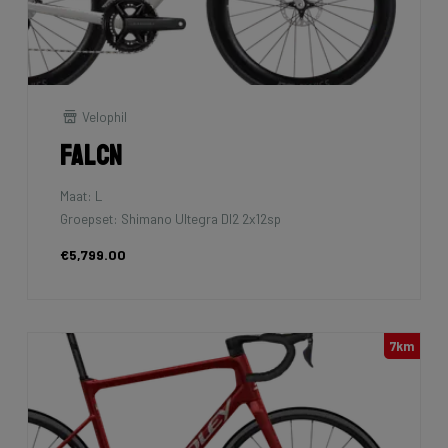
Velophil
Falcn
Maat: L
Groepset: Shimano Ultegra DI2 2x12sp
€5,799.00
7km