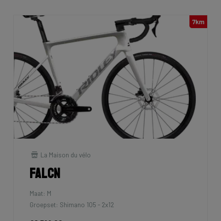
7km
La Maison du vélo
Falcn
Maat: M
Groepset: Shimano 105 - 2x12