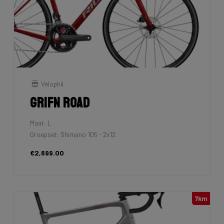
Velophil
Grifn Road
Maat: L
Groepset: Shimano 105 - 2x12
€2,699.00
7km