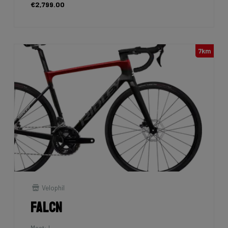
€2,799.00
7km
Velophil
Falcn
Maat: L