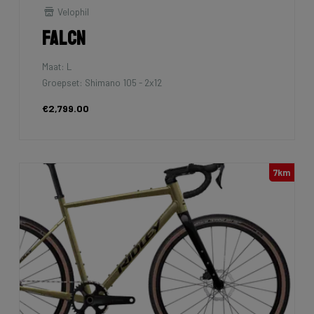
Velophil
Falcn
Maat: L
Groepset: Shimano 105 - 2x12
€2,799.00
7km