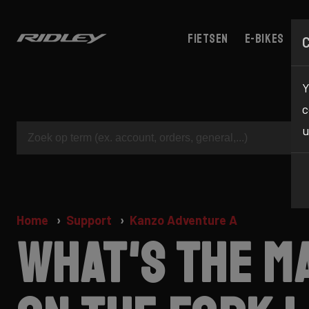
Fietsen
E-bikes
C
Y
c
u
Home
Support
Kanzo Adventure A
What's the m