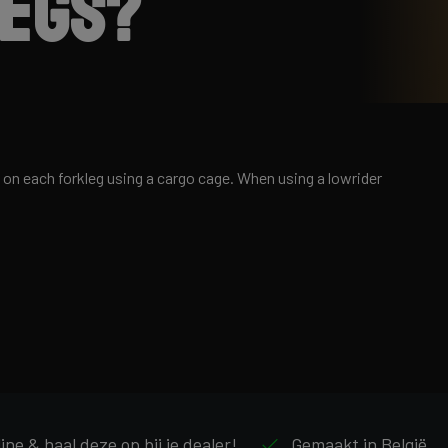
legs?
 on each forkleg using a cargo cage. When using a lowrider
line & haal deze op bij je dealer!
Gemaakt in België