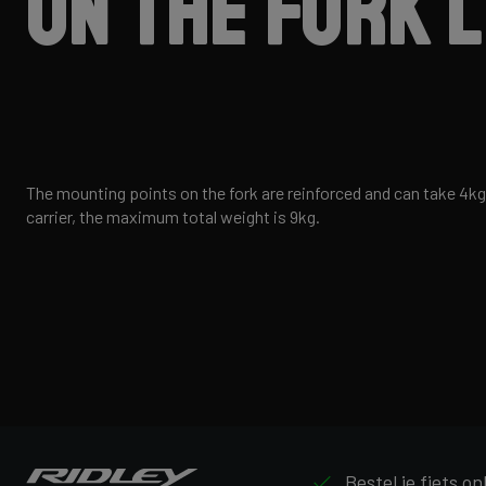
on the fork 
The mounting points on the fork are reinforced and can take 4kg
carrier, the maximum total weight is 9kg.
Bestel je fiets on