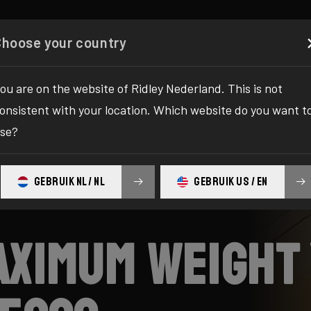
onfigurator
Shop
Over ons
Service
Registreer 
Choose your country
ou are on the website of Ridley Nederland. This is not
onsistent with your location. Which website do you want t
se?
GEBRUIK NL / NL
GEBRUIK US / EN
aximum weight 