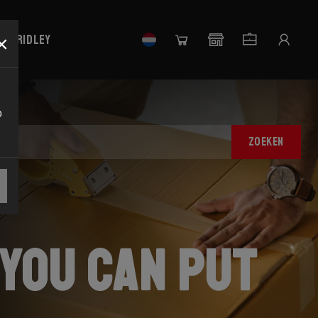
×
uw Ridley
o
ZOEKEN
you can put