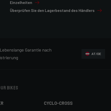
Einzelheiten
Überprüfen Sie den Lagerbestand des Händlers
Lebenslange Garantie nach
AT/DE
istrierung
our bikes
ER
CYCLO-CROSS