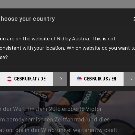
onfigurator
Shop
Über uns
Support
Ihr Ridley
Choose your country
ou are on the website of Ridley Austria. This is not
onsistent with your location. Which website do you want t
se?
GEBRUIK AT / DE
GEBRUIK US / EN
 der Welt! Im Jahr 2019 eroberte Victor
m aerodynamischen Zeitfahrrad, und dies
ation, die in der Windtunnel weiterentwickelt