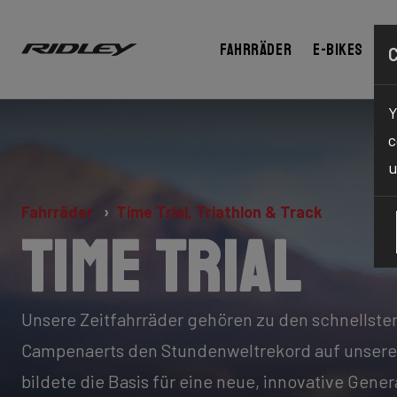
Fahrräder
E-bikes
C
Y
c
u
Fahrräder
Time Trial, Triathlon & Track
Time Trial
Unsere Zeitfahrräder gehören zu den schnellsten
Campenaerts den Stundenweltrekord auf unsere
bildete die Basis für eine neue, innovative Gener