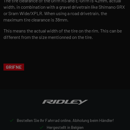
The tire clearance of the Grifn RS and E-Grifn is 42mm, actual
width, in combination with a gravel drivetrain like Shimano GRX
or Sram Wide/XPLR. When using a road drivetrain, the
maximum tire clearance is 38mm.
This means the actual width of the tire on the rim. This can be
different from the size mentionned on the tire.
GRIFNE
Bestellen Sie Ihr Fahrrad online, Abholung beim Händler!
Hergestellt in Belgien