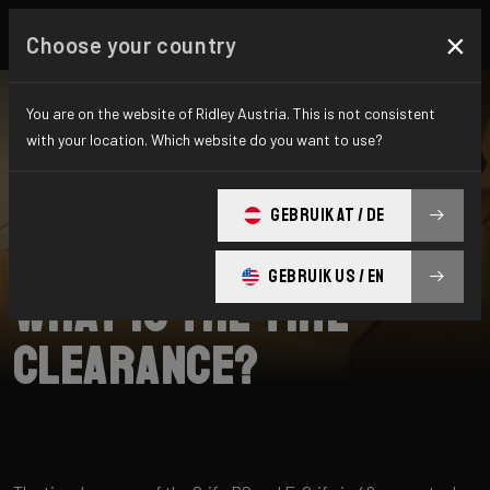
×
Choose your country
You are on the website of Ridley Austria. This is not consistent
with your location. Which website do you want to use?
SUCHE
GEBRUIK AT / DE
Home
Support
E-Grifn
GEBRUIK US / EN
What is the tire
clearance?