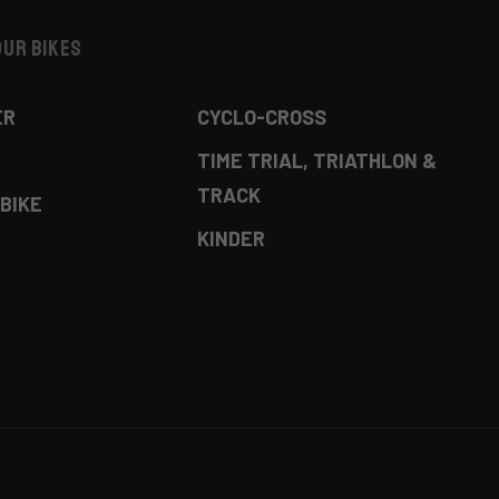
our bikes
ER
CYCLO-CROSS
TIME TRIAL, TRIATHLON &
TRACK
BIKE
KINDER