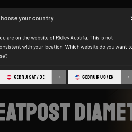
onfigurator
Shop
Über uns
Support
Ihr Ridley
Choose your country
ou are on the website of Ridley Austria. This is not
onsistent with your location. Which website do you want t
se?
GEBRUIK AT / DE
GEBRUIK US / EN
seatpost diame