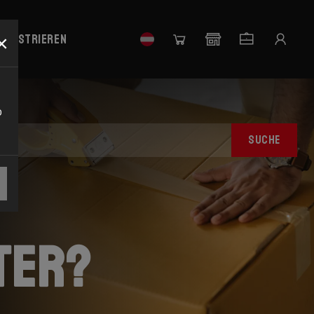
×
 registrieren
o
SUCHE
ter?