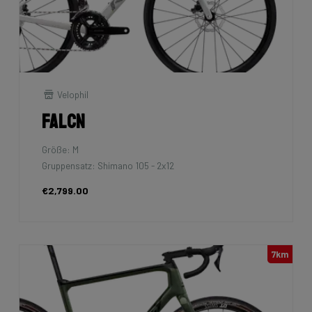
Velophil
Falcn
Größe: M
Gruppensatz: Shimano 105 - 2x12
€2,799.00
7km