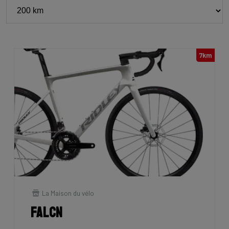
7km
La Maison du vélo
Falcn