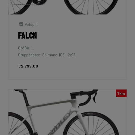
Velophil
Falcn
Größe: L
Gruppensatz: Shimano 105 - 2x12
€2,799.00
7km