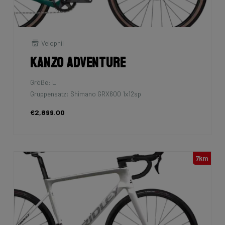
Velophil
Kanzo Adventure
Größe: L
Gruppensatz: Shimano GRX600 1x12sp
€2,899.00
7km