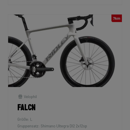
7km
Velophil
Falcn
Größe: L
Gruppensatz: Shimano Ultegra DI2 2x12sp