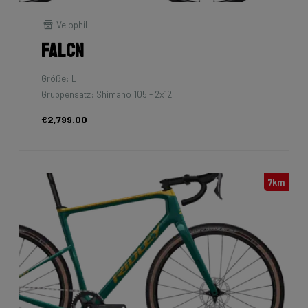
Velophil
Falcn
Größe: L
Gruppensatz: Shimano 105 - 2x12
€2,799.00
7km