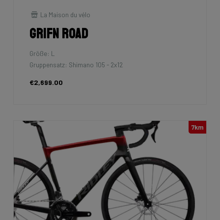
La Maison du vélo
Grifn Road
Größe: L
Gruppensatz: Shimano 105 - 2x12
€2,699.00
7km