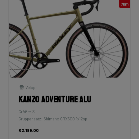
7km
Velophil
Kanzo Adventure Alu
Größe: S
Gruppensatz: Shimano GRX600 1x12sp
€2,199.00