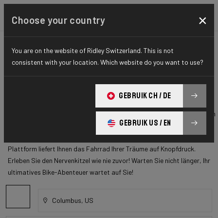
×
Choose your country
Überprüfen Sie den
You are on the website of Ridley Switzerland. This is not
Lagerbestand
consistent with your location. Which website do you want to use?
Wir stellen Ihnen die ultimative Lösung für Ihre Fahrradsehnsüchte vor!
GEBRUIK CH / DE
Das Warten auf Ihre Traumfahrt hat ein Ende! Verabschieden Sie sich
von der Ungeduld und begrüßen Sie die Vorfreude, denn wir bieten Ihnen
GEBRUIK US / EN
eine zentrale Anlaufstelle, um Ihr perfektes verfügbares Fahrrad zu
finden. Keine Sehnsüchte mehr, keine Verzögerungen mehr – unsere
Plattform liefert Ihnen das Fahrrad Ihrer Träume auf Knopfdruck.
Erleben Sie den Nervenkitzel wie nie zuvor! Warten Sie nicht länger, Ihr
ultimatives Bike-Abenteuer wartet auf Sie!
Columbus, US