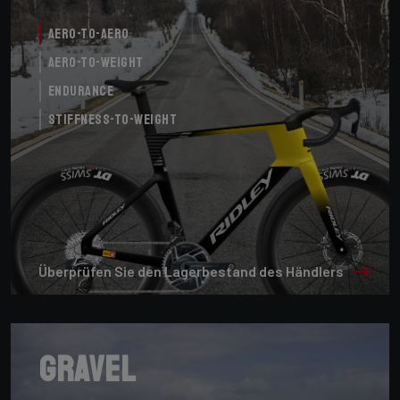
Aero-to-Aero
Aero-to-Weight
Endurance
Stiffness-to-Weight
Überprüfen Sie den Lagerbestand des Händlers
Gravel