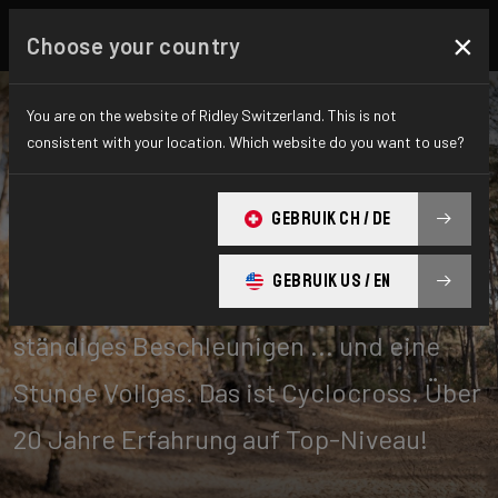
×
Choose your country
You are on the website of Ridley Switzerland. This is not
consistent with your location. Which website do you want to use?
Cyclo-cross
GEBRUIK CH / DE
GEBRUIK US / EN
Knifflige Kurven, Off-Cambers,
ständiges Beschleunigen ... und eine
Stunde Vollgas. Das ist Cyclocross. Über
20 Jahre Erfahrung auf Top-Niveau!