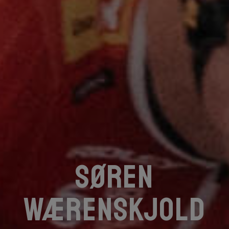
Søren
Wærenskjold