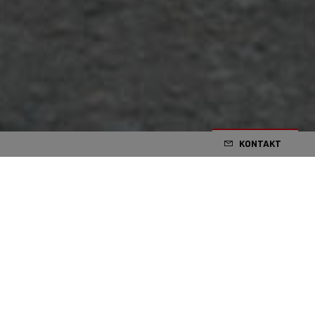
KONTAKT
Der flämische Klassik-Frühling hat so richtig begonnen und
Uno-X Mobilty hat sofort den Startschuss gegeben. Nach
einem spannenden Rennen gewann Søren Wærenskjold den
Omloop Het Nieuwsblad mit einem phänomenalen Power-
Sprint. Der größte Sieg in der Geschichte der skandinavischen
Formation!
Nach Wanderungen durch Australien, die Emirate und Südeuropa war