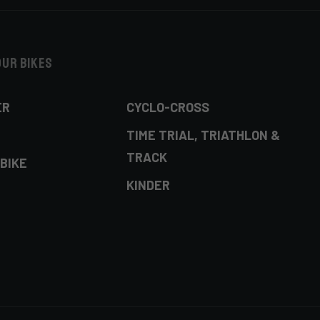
our bikes
ER
CYCLO-CROSS
TIME TRIAL, TRIATHLON &
TRACK
BIKE
KINDER