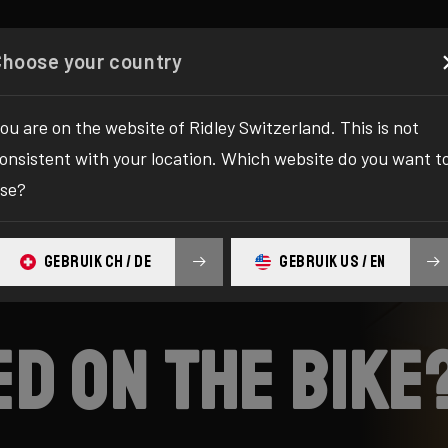
Configurator
Shop
Über uns
Support
Ihr Rid
Choose your country
ou are on the website of Ridley Switzerland. This is not
onsistent with your location. Which website do you want t
se?
GEBRUIK CH / DE
GEBRUIK US / EN
ed on the bike