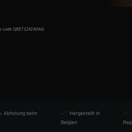
cle code QRET124ZA046)
ne, Abholung beim
Hergestellt in
Belgien
Reg