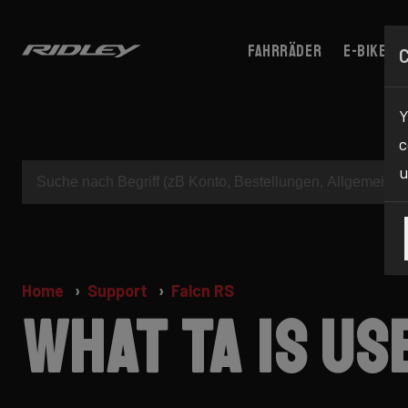
Fahrräder
E-bikes
Y
c
u
Home
Support
Falcn RS
What TA is us