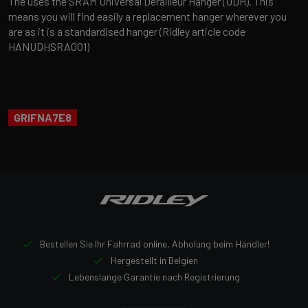
The uses the SRAM Universal Derailleur Hanger (UDH). This
means you will find easily a replacement hanger wherever you
are as it is a standardised hanger (Ridley article code
HANUDHSRA001)
GRIFNA7E8
Bestellen Sie Ihr Fahrrad online, Abholung beim Händler!
Hergestellt in Belgien
Lebenslange Garantie nach Registrierung