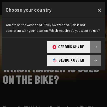
×
Choose your country
You are on the website of Ridley Switzerland. This is not
consistent with your location. Which website do you want to use?
SUCHE
GEBRUIK CH / DE
Home
Support
Grifn A
GEBRUIK US / EN
Which hanger is used
on the bike?