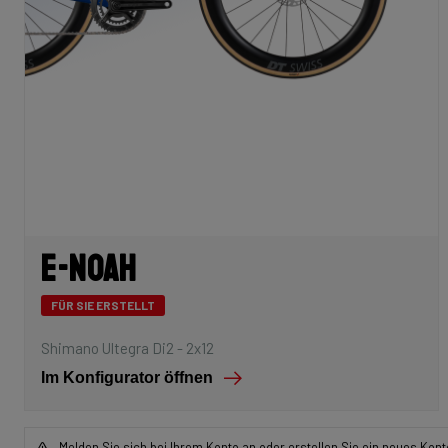
E-Noah
FÜR SIE ERSTELLT
Shimano Ultegra Di2 - 2x12
Im Konfigurator öffnen
Melden Sie sich bei Ihrem Konto an oder erstellen Sie ein neues Kont