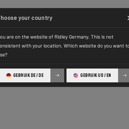
onfigurator
Shop
Über uns
Support
Ihr Ridley
Choose your country
ou are on the website of Ridley Germany. This is not
onsistent with your location. Which website do you want t
se?
GEBRUIK DE / DE
GEBRUIK US / EN