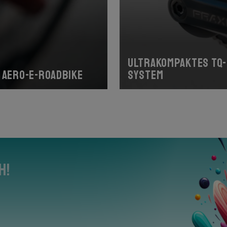
Ultrakompaktes TQ
 Aero-E-Roadbike
System
h!