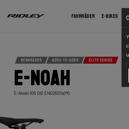
Fahrräder
E-bikes
C
Y
c
u
RENNRÄDER
AERO-TO-AERO
ELITE SERIES
E-Noah
E-Noah 105 DI2 ENO26D1s(M)