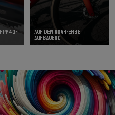
-HPR40-
Auf dem Noah-Erbe
aufbauend