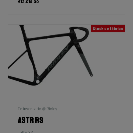
€12,019.00
Stock de fábrica
En inventario @ Ridley
Astr RS
Talla: XS