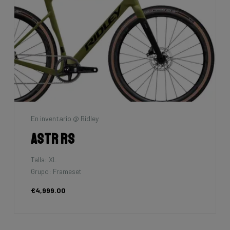
En inventario @ Ridley
Astr RS
Talla: XL
Grupo: Frameset
€4,999.00