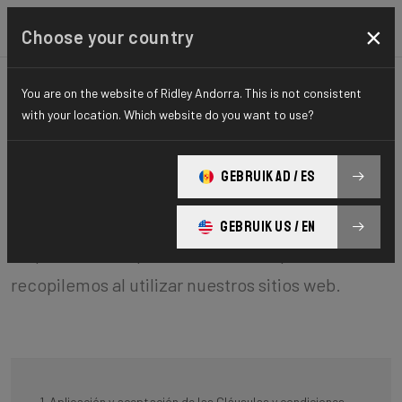
×
Choose your country
Condiciones de uso
You are on the website of Ridley Andorra. This is not consistent
with your location. Which website do you want to use?
BCF ("Belgian Cycling Factory") opera ridley-
GEBRUIK AD / ES
bikes.com y puede operar otros sitios web. Es
política de BCF respetar su privacidad con
GEBRUIK US / EN
respecto a cualquier información que
recopilemos al utilizar nuestros sitios web.
1. Aplicación y aceptación de las Cláusulas y condiciones