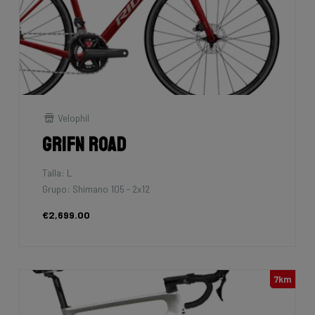
Velophil
Grifn Road
Talla: L
Grupo: Shimano 105 - 2x12
€2,699.00
7km