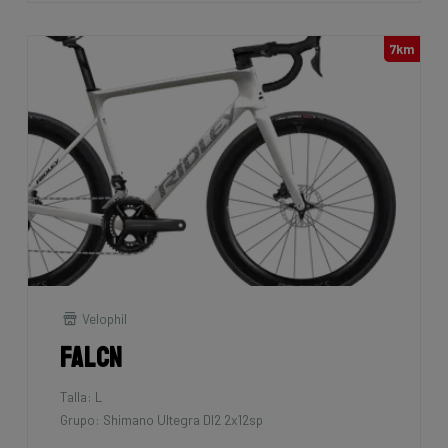
7km
Velophil
Falcn
Talla: L
Grupo: Shimano Ultegra DI2 2x12sp