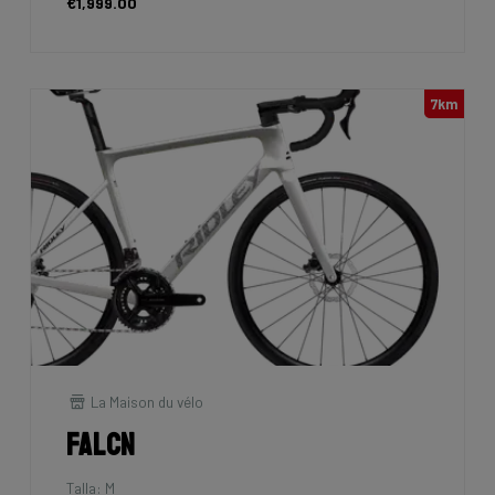
€1,999.00
7km
La Maison du vélo
Falcn
Talla: M