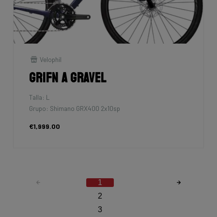
Velophil
Grifn A Gravel
Talla: L
Grupo: Shimano GRX400 2x10sp
€1,999.00
1
2
3