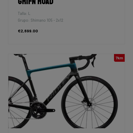
Grifn Road
Talla: L
Grupo: Shimano 105 - 2x12
€2,699.00
7km