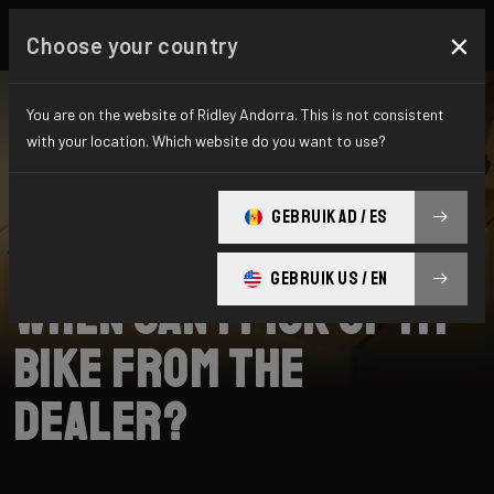
×
Choose your country
You are on the website of Ridley Andorra. This is not consistent
with your location. Which website do you want to use?
BUSCAR
GEBRUIK AD / ES
Home
Support
Collection
GEBRUIK US / EN
When can I pick up my
bike from the
dealer?