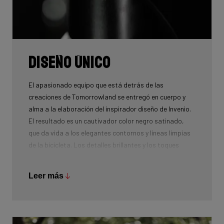
Diseño único
El apasionado equipo que está detrás de las
creaciones de Tomorrowland se entregó en cuerpo y
alma a la elaboración del inspirador diseño de Invenio.
El resultado es un cautivador color negro satinado,
que da vida a los elegantes contornos y líneas limpias
de la bicicleta. Los detalles brillantes y los toques
dorados evocan la magia de los fuegos artificiales de
Tomorrowland y la energía sin límites que fluye a través
Leer más
de la Gente del Mañana.
El gráfico de líneas suaves de la parte delantera de la
moto imita con gracia el movimiento fluido de Amare,