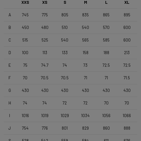
XXS
XS
S
M
L
XL
A
745
775
805
835
865
895
Rueda delantera
4ZA Norte G F 24TLR - 3BF db - TML D1061
B
450
480
510
540
570
600
C
515
525
540
565
585
600
Rueda trasera
4ZA Norte G R 24TLR - 3BFdb GEN3 SHI - TML D1061
D
100
113
133
158
188
213
E
75
74.7
74
73
72.5
72.5
Neumáticos
F
70
70.5
70.5
71
71
71.5
Terreno T30 700x40c/Rigid/Full Black OEM
G
430
430
430
430
430
430
Manillar
H
74
74
72
72
70
70
4ZA Stratos Gravel 420/480
I
1016
1019
1029
1034
1056
1066
Potencia
J
754
776
801
829
860
888
Forza Stratos , 100 mm , Black Glossy
S
528
542
559
584
611
636