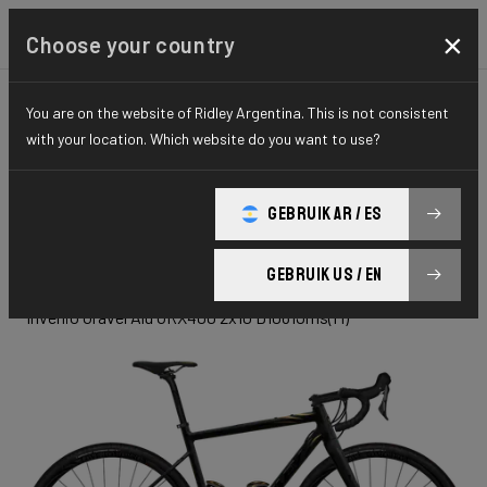
×
Choose your country
You are on the website of Ridley Argentina. This is not consistent
GRAVEL
ADVENTURE
HYDRO SERIES
with your location. Which website do you want to use?
INVENIO
GEBRUIK AR / ES
Gravel Alu
GEBRUIK US / EN
Invenio Gravel Alu GRX400 2x10 D1061Jms(M)