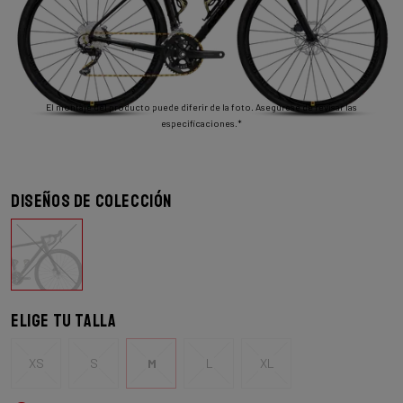
El montaje del producto puede diferir de la foto. Asegúrese de revisar las
especificaciones.*
Diseños de colección
Elige tu talla
XS
S
M
L
XL