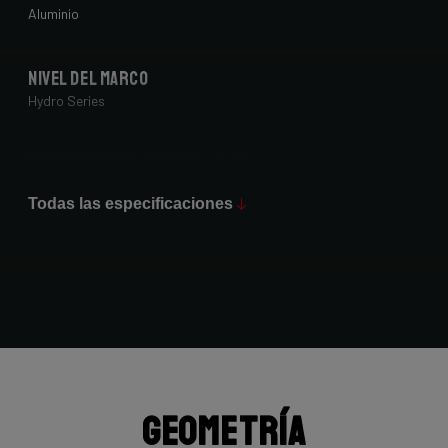
Aluminio
Nivel del marco
Hydro Series
Max Tire Clearance 700c (*)
42 mm
Todas las especificaciones
Acabado de pintura
Matt
Horquilla
4ZA Oryx Disc 12TA 7E7/D1061Jms
Geometría
Grupo