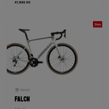
€1,899.00
3km
Velotril
Falcn
Talla: S