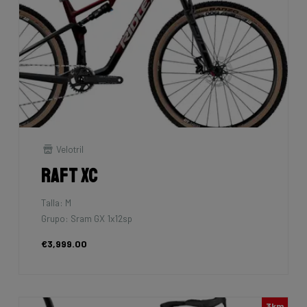
Velotril
Raft XC
Talla: M
Grupo: Sram GX 1x12sp
€3,999.00
3km