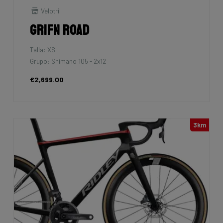
Velotril
Grifn Road
Talla: XS
Grupo: Shimano 105 - 2x12
€2,699.00
3km