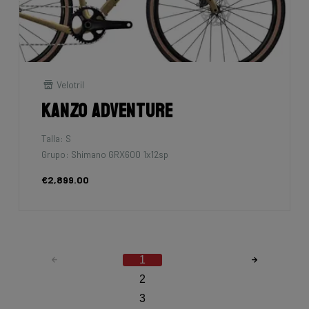
Velotril
Kanzo Adventure
Talla: S
Grupo: Shimano GRX600 1x12sp
€2,899.00
1
2
3