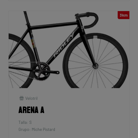
3km
Velotril
Arena A
Talla: S
Grupo: Miche Pistard