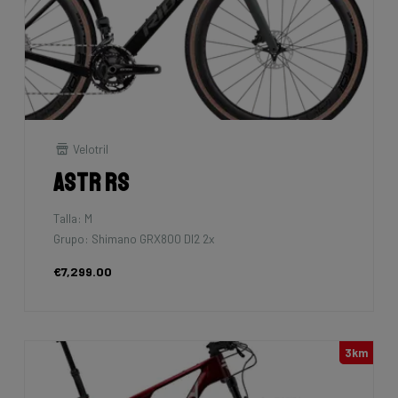
Velotril
Astr RS
Talla: M
Grupo: Shimano GRX800 DI2 2x
€7,299.00
3km