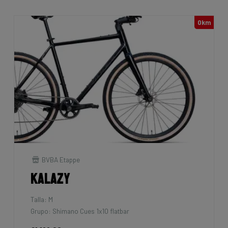
0km
BVBA Etappe
Kalazy
Talla: M
Grupo: Shimano Cues 1x10 flatbar