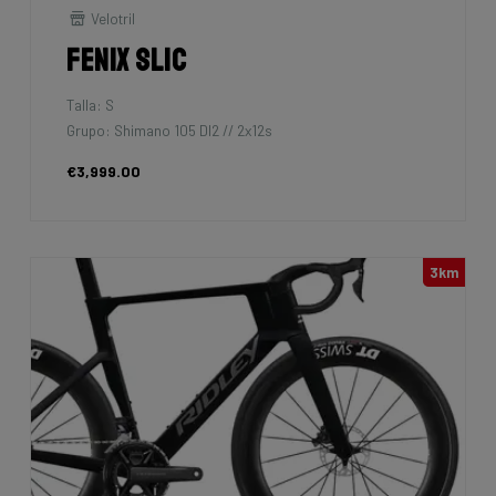
Velotril
Fenix SLiC
Talla: S
Grupo: Shimano 105 DI2 // 2x12s
€3,999.00
3km