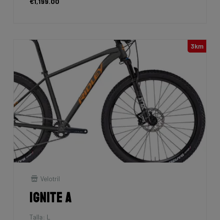
€1,199.00
3km
Velotril
Ignite A
Talla: L