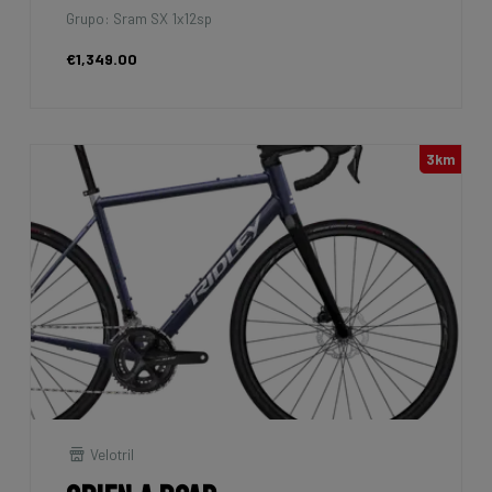
Grupo: Sram SX 1x12sp
€1,349.00
3km
Velotril