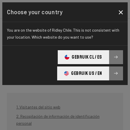
×
Choose your country
Política de
You are on the website of Ridley Chile. This is not consistent with
your location. Which website do you want to use?
privacidad
GEBRUIK CL / ES
BCF ("Belgian Cycling Factory") opera ridley-bikes.com y puede operar
otros sitios web. Es política de BCF respetar su privacidad con
GEBRUIK US / EN
respecto a cualquier información que recopilemos al utilizar nuestros
sitios web.
1. Visitantes del sitio web
2. Recopilación de información de identificación
personal