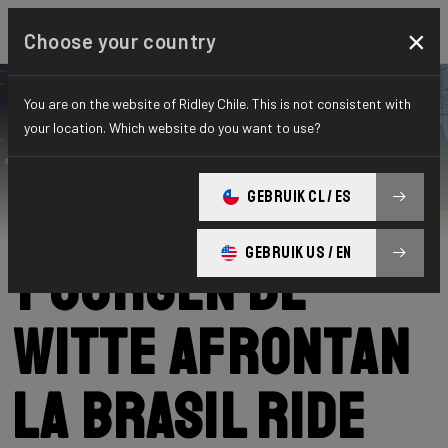
×
Choose your country
You are on the website of Ridley Chile. This is not consistent with
your location. Which website do you want to use?
Ridley
News
Category: Noticias
Frederik Engels
GEBRUIK CL / ES
GEBRUIK US / EN
y Jurgen De
Witte afrontan
la Brasil Ride