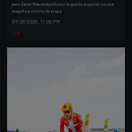
pero Søren Wærenskjold puso la guinda al pastel con una
magnífica victoria de etapa.
07/26/2026, 11:00 PM