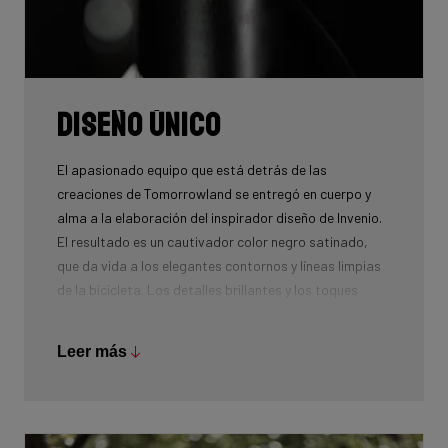
Diseño único
El apasionado equipo que está detrás de las
creaciones de Tomorrowland se entregó en cuerpo y
alma a la elaboración del inspirador diseño de Invenio.
El resultado es un cautivador color negro satinado,
que da vida a los elegantes contornos y líneas limpias
de la bicicleta. Los detalles brillantes y los toques
dorados evocan la magia de los fuegos artificiales de
Tomorrowland y la energía sin límites que fluye a través
Leer más
de la Gente del Mañana.
El gráfico de líneas suaves de la parte delantera de la
moto imita con gracia el movimiento fluido de Amare,