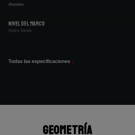
Aluminio
Nivel del marco
Hydro Series
Max Tire Clearance 700c (*)
42 mm
Todas las especificaciones
Acabado de pintura
Matt
Horquilla
4ZA Oryx Disc 12TA 7E7/D1061Jms
Geometría
Grupo