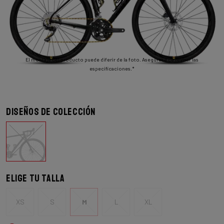
El montaje del producto puede diferir de la foto. Asegúrese de revisar las
especificaciones.*
Diseños de colección
Elige tu talla
XS
S
M
L
XL