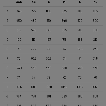
XXS
XS
S
M
L
XL
A
745
775
805
835
865
895
Rueda delantera
4ZA Norte G F 24TLR - 3BF db - TML D1061
B
450
480
510
540
570
600
C
515
525
540
565
585
600
Rueda trasera
4ZA Norte G R 24TLR - 3BFdb GEN3 SHI - TML D1061
D
100
113
133
158
188
213
E
75
74.7
74
73
72.5
72.5
Neumáticos
F
70
70.5
70.5
71
71
71.5
Terreno T30 700x40c/Rigid/Full Black OEM
G
430
430
430
430
430
430
Manillar
H
74
74
72
72
70
70
4ZA Stratos Gravel 420/480
I
1016
1019
1029
1034
1056
1066
Potencia
J
754
776
801
829
860
888
Forza Stratos , 100 mm , Black Glossy
S
528
542
559
584
611
636