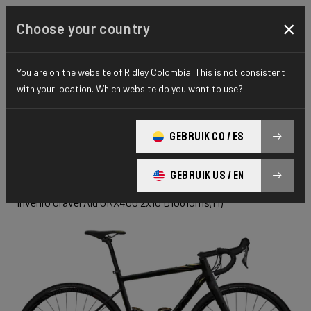
×
Choose your country
You are on the website of Ridley Colombia. This is not consistent
GRAVEL
ADVENTURE
HYDRO SERIES
with your location. Which website do you want to use?
INVENIO
GEBRUIK CO / ES
Gravel Alu
GEBRUIK US / EN
Invenio Gravel Alu GRX400 2x10 D1061Jms(M)