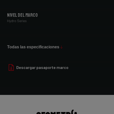
Nivel del marco
Hydro Series
Max Tire Clearance 700c (*)
52mm (1x drivetrain) / 47mm (2x drivetrain)
Todas las especificaciones
Acabado de pintura
Glossy
Descargar pasaporte marco
Horquilla
Forza Gravel Disc,12mm TA, FM, Dynamo routing, 54mm tire
clearance
Grupo
Shimano GRX400 2x10sp