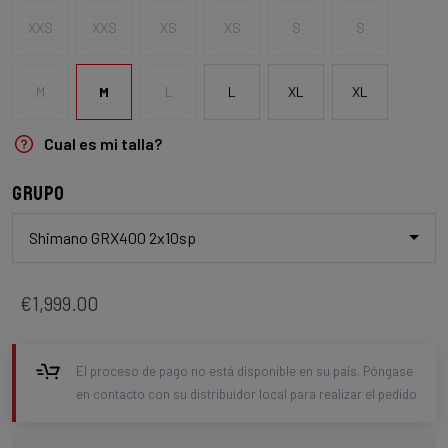
XXS
XXS
XS
XS
S
S
M
M
L
L
XL
XL
Cual es mi talla?
Grupo
Shimano GRX400 2x10sp
€1,999.00
El proceso de pago no está disponible en su país. Póngase
en contacto con su distribuidor local para realizar el pedido