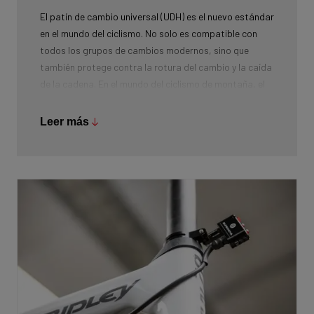
El patín de cambio universal (UDH) es el nuevo estándar
en el mundo del ciclismo. No solo es compatible con
todos los grupos de cambios modernos, sino que
también protege contra la rotura del cambio y la caída
de la cadena. En el mundo del ciclismo de montaña, el
UDH lleva mucho tiempo siendo muy común, y Ridley
está llevando esta tecnología a otros segmentos.
Leer más