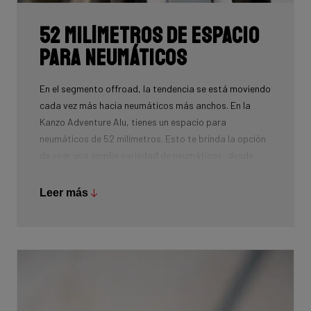
52 milímetros de espacio
para neumáticos
En el segmento offroad, la tendencia se está moviendo
cada vez más hacia neumáticos más anchos. En la
Kanzo Adventure Alu, tienes un espacio para
neumáticos de 52 milímetros. Esto te brinda la opción
de usar una amplia variedad de neumáticos: desde
neumáticos de gravel de rodadura rápida hasta
neumáticos más anchos y agresivos para terrenos
Leer más
aventureros.