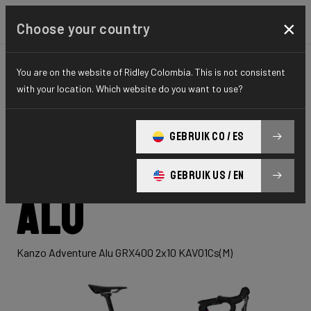
×
Choose your country
You are on the website of Ridley Colombia. This is not consistent
GRAVEL
ADVENTURE
HYDRO SERIES
with your location. Which website do you want to use?
Kanzo
GEBRUIK CO / ES
Adventure
GEBRUIK US / EN
Alu
Kanzo Adventure Alu GRX400 2x10 KAV01Cs(M)