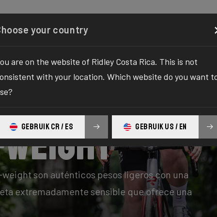
Configurador
Comercio
Quiénes somos
Servicio
Choose your country
ou are on the website of Ridley Costa Rica. This is not
onsistent with your location. Which website do you want t
se?
GEBRUIK CR / ES
GEBRUIK US / EN
-Weight
o-weight son auténticos pesos ligeros con una
cleta extremadamente sensible que ofrece una