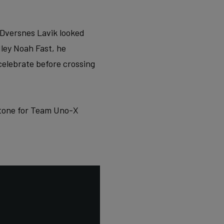
. Dversnes Lavik looked
dley Noah Fast, he
celebrate before crossing
stone for Team Uno-X