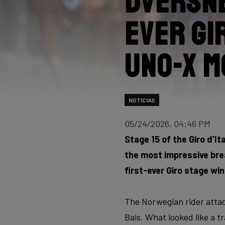
Dversne
ever Gi
Uno-X M
NOTICIAS
05/24/2026, 04:46 PM
Stage 15 of the Giro d’It
the most impressive brea
first-ever Giro stage wi
The Norwegian rider attac
Bais. What looked like a tr