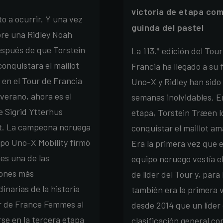
victoria de etapa com
to a ocurrir. Y una vez
guinda del pastel
re una Ridley Noah
espués de que Torstein
La 113.ª edición del Tour
onquistara el maillot
Francia ha llegado a su 
 en el Tour de Francia
Uno-X y Ridley han sido
 verano, ahora es el
semanas inolvidables. En
e Sigrid Ytterhus
etapa, Torstein Træen l
t. La campeona noruega
conquistar el maillot ama
ipo Uno-X Mobility firmó
Era la primera vez que e
nes una de las
equipo noruego vestía el
ones más
de líder del Tour y, para 
inarias de la historia
también era la primera 
r de France Femmes al
desde 2014 que un líder 
se en la tercera etapa
clasificación general co