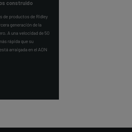
os construido
s de productos de Ridley
cera generación de la
ero. A una velocidad de 50
 más rápida que su
está arraigada en el ADN