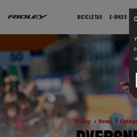
Bicicletas
E-bikes
Y
c
u
Ridley
News
Catego