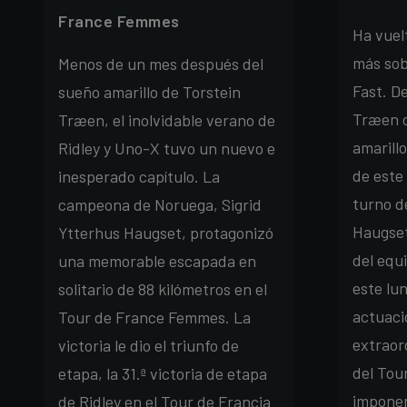
France Femmes
Ha vuel
más sob
Menos de un mes después del
Fast. D
sueño amarillo de Torstein
Træen c
Træen, el inolvidable verano de
amarillo
Ridley y Uno-X tuvo un nuevo e
de este
inesperado capítulo. La
turno d
campeona de Noruega, Sigrid
Haugse
Ytterhus Haugset, protagonizó
del equ
una memorable escapada en
este lu
solitario de 88 kilómetros en el
actuaci
Tour de France Femmes. La
extraord
victoria le dio el triunfo de
del Tou
etapa, la 31.ª victoria de etapa
imponer
de Ridley en el Tour de Francia