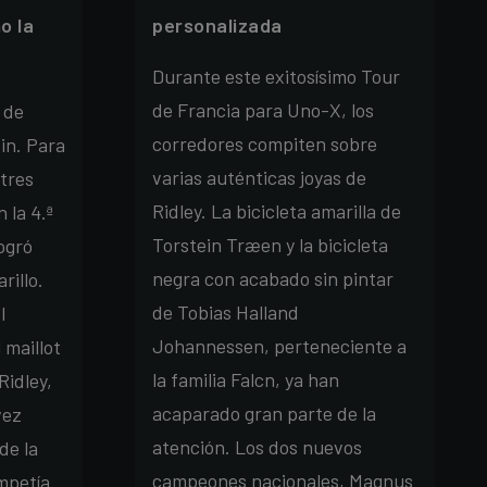
o la
personalizada
Durante este exitosísimo Tour
de Francia para Uno-X, los
 de
corredores compiten sobre
fin. Para
varias auténticas joyas de
 tres
Ridley. La bicicleta amarilla de
 la 4.ª
Torstein Træen y la bicicleta
ogró
negra con acabado sin pintar
rillo.
de Tobias Halland
l
Johannessen, perteneciente a
 maillot
la familia Falcn, ya han
Ridley,
acaparado gran parte de la
vez
atención. Los dos nuevos
de la
campeones nacionales, Magnus
mpetía