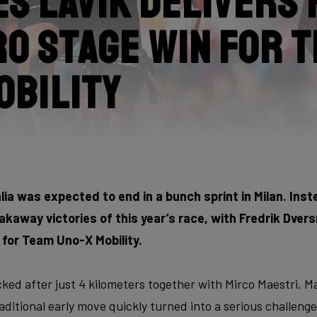
s Lavik delivers 
ro stage win for 
obility
alia was expected to end in a bunch sprint in Milan. Ins
kaway victories of this year’s race, with Fredrik Dvers
n for Team Uno-X Mobility.
ked after just 4 kilometers together with Mirco Maestri, Ma
aditional early move quickly turned into a serious challenge