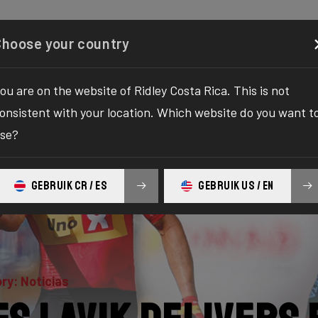
Configurador
Comercio
Quiénes somos
Servicio
Choose your country
ou are on the website of Ridley Costa Rica. This is not
onsistent with your location. Which website do you want t
se?
GEBRUIK CR / ES
GEBRUIK US / EN
ry: Noticias