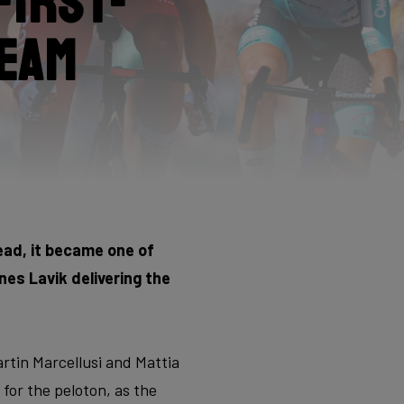
first-
Team
tead, it became one of
nes Lavik delivering the
rtin Marcellusi and Mattia
 for the peloton, as the