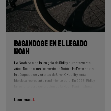
Basándose en el legado
Noah
La Noah ha sido la insignia de Ridley durante veinte
años. Desde el maillot verde de Robbie McEwen hasta
la búsqueda de victorias de Uno-X Mobility, esta
bicicleta representa rendimiento puro. En 2025, Ridley
lanzó la tercera generación de la Noah Fast — ahora
seguida por la revolucionaria E-Noah, impulsada por el
sistema TQ HPR40.
Leer más