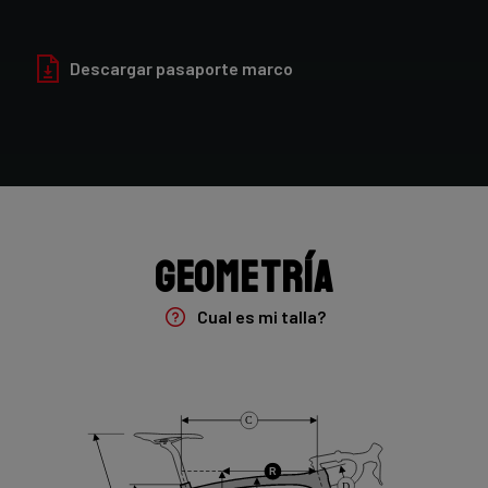
Acabado de pintura
Matt
Descargar pasaporte marco
Horquilla
E-Noah 7E9 50mm/ENO01Am
Unidad de manejo
TQ drive unit, light assist
Geometría
Batería
Cual es mi talla?
TQ Lithium-Ion 290Wh
Grupo
C
Shimano 105 DI2 , 2x12s
R
D