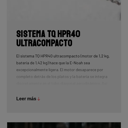
Sistema TQ HPR40
ultracompacto
El sistema TQ HPR40 ultracompacto (motor de 1,2 kg,
batería de 1,42 kg) hace que la E-Noah sea
excepcionalmente ligera. El motor desaparece por
completo detrás de los platos y la batería se integra
discretamente en el tubo diagonal aerodinámico. Así
se mantiene intacta la aerodinámica legendaria de la
Noah, algo que ninguna otra marca ha logrado hasta
Leer más
ahora. Con un peso total inferior a 11 kilogramos, la E-
Noah sigue siendo notablemente ligera para una e-
bicicleta de carretera de su categoría.