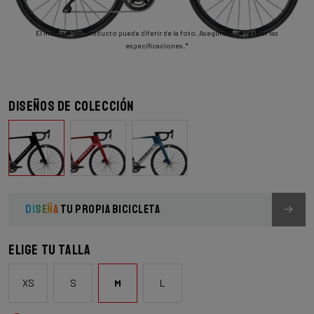
El montaje del producto puede diferir de la foto. Asegúrese de revisar las
especificaciones.*
Diseños de colección
DISEÑA
TU PROPIA BICICLETA
Elige tu talla
XS
S
M
L