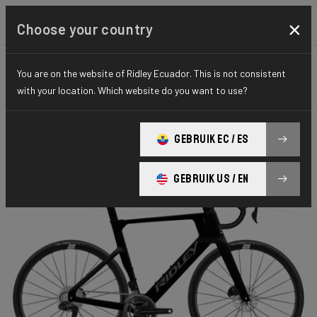
×
Choose your country
You are on the website of Ridley Ecuador. This is not consistent
CARRETERA
AERO-TO-AERO
ELITE SERIES
with your location. Which website do you want to use?
E-Noah
GEBRUIK EC / ES
E-Noah 105 DI2 ENO01Am(M)
GEBRUIK US / EN