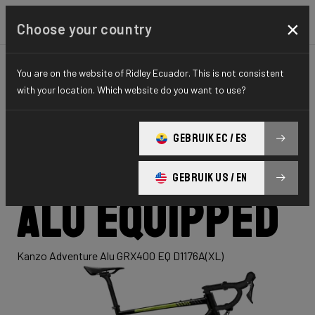
×
Choose your country
You are on the website of Ridley Ecuador. This is not consistent
GRAVEL
ADVENTURE
HYDRO SERIES
with your location. Which website do you want to use?
Kanzo
GEBRUIK EC / ES
Adventure
GEBRUIK US / EN
Alu Equipped
Kanzo Adventure Alu GRX400 EQ D1176A(XL)