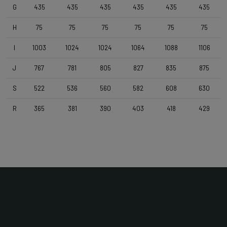
4ZA Stratos Gravel 420/480
G
435
435
435
435
435
435
H
75
75
75
75
75
75
Potencia
I
1003
1024
1024
1064
1088
1106
Forza Stratos Pro , 100 mm , for semi integrated cablerouting
J
767
781
805
827
835
875
Poste del asiento
S
522
536
560
582
608
630
Forza Stratos , Zero Offset , 350mm , 27,2mm , Black Glossy
R
365
381
390
403
418
429
Ensillar
Selle Italia Model A
Distancia
Gravel
Límite de peso
111 KG (Bike included)