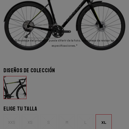
El montaje del producto puede diferir de la foto. Asegúrese de revisar las
especificaciones.*
Diseños de colección
Elige tu talla
XXS
XS
S
M
L
XL