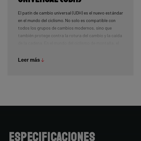
El patín de cambio universal (UDH) es el nuevo estándar
en el mundo del ciclismo. No solo es compatible con
todos los grupos de cambios modernos, sino que
también protege contra la rotura del cambio y la caída
de la cadena. En el mundo del ciclismo de montaña, el
UDH lleva mucho tiempo siendo muy común, y Ridley
está llevando esta tecnología a otros segmentos.
Leer más
Especificaciones