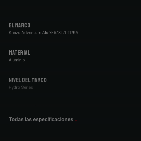
El marco
Kanzo Adventure Alu 7E8/XL/D1176A
Material
Aluminio
Nivel del marco
Hydro Series
Acabado de pintura
Glossy
Todas las especificaciones
Horquilla