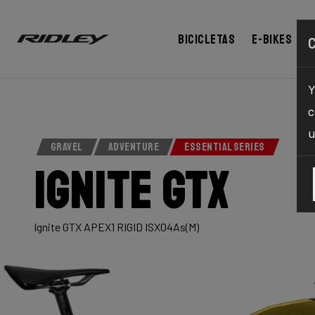
Bicicletas
E-bikes
Y
c
u
GRAVEL
ADVENTURE
ESSENTIAL SERIES
Ignite GTX
Ignite GTX APEX1 RIGID ISX04As(M)