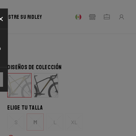
×
Registre su Ridley
o
Diseños de colección
Elige tu talla
S
M
L
XL