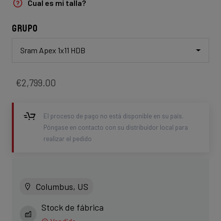
Cual es mi talla?
Grupo
Sram Apex 1x11 HDB
€2,799.00
El proceso de pago no está disponible en su país.
Póngase en contacto con su distribuidor local para
realizar el pedido
Columbus, US
Stock de fábrica