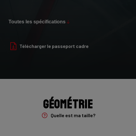
Max Tire Clearance 700c (*)
34 mm
Toutes les spécifications
Finition
Glossy
Télécharger le passeport cadre
Fourche
Noah Fast 7E8 45mm/NF301Bs
Groupe
Sram Force AXS 2x12sp
Géométrie
Derailleur arriere
Quelle est ma taille?
SRAM Force eTAP AXS , 12s