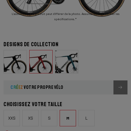
L'assemblage du produit peut différer de la photo. Assurez-vous de vérifier les
spécifications.*
Designs de collection
CRÉEZ
VOTRE PROPRE VÉLO
Choisissez votre taille
XXS
XS
S
M
L