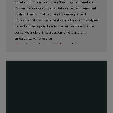
Achetez un Triton Fast ou un Noah Fast et bénéficiez
d’un an d’accès gratuit à la plateforme d’entraînement
Pushing Limits. Profitez d’un accompagnement
professionnel, d’entraînements structurés et d’analyses
de performance pour tirer le meilleur parti de chaque
sortie. Pour obtenir votre abonnement gratuit,
enregistrez votre vélo sur
https://pushinglimits.club/ridley
. Une fois
l’enregistrement terminé, vous recevrez par e-mail un
code de réduction vous permettant de profiter
gratuitement de votre première année d’abonnement.
Cette offre n'est pas valable en Allemagne, en Autriche
et en Suisse (région DACH).