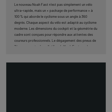
Le nouveau Noah Fast n'est pas simplement un vélo
ultra-rapide, mais un « package de performance » à
100 % qui aborde le cyclisme sous un angle à 360
degrés. Chaque aspect du vélo est adapté au cyclisme
moderne. Les dimensions du cockpit et la géométrie du
cadre sont conçues pour répondre aux attentes des
coureurs professionnels. Le dégagement des pneus de
34 mm permet même d'utiliser le Noah Fast sur des
terrains accidentés comme Paris-Roubaix. Les
développeurs ont réalisé toutes les simulations avec le
vélo dans son ensemble. Cela inclut : les roues, les
bidons, le compteur de vélo et tous les autres éléments
essentiels. Ces tests ont été effectués sous différents
angles de vent pour simuler les performances dans des
conditions réelles. Après tout, c’est ainsi que les
cyclistes utilisent réellement le Noah Fast.