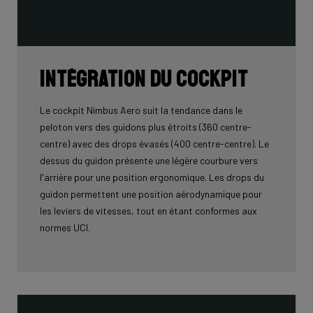
Intégration du cockpit
Le cockpit Nimbus Aero suit la tendance dans le
peloton vers des guidons plus étroits (360 centre-
centre) avec des drops évasés (400 centre-centre). Le
dessus du guidon présente une légère courbure vers
l'arrière pour une position ergonomique. Les drops du
guidon permettent une position aérodynamique pour
les leviers de vitesses, tout en étant conformes aux
normes UCI.
Le cockpit Nimbus Aero a été spécifiquement
développé pour ce nouveau modèle et a fait partie
intégrante du processus de développement du cadre.