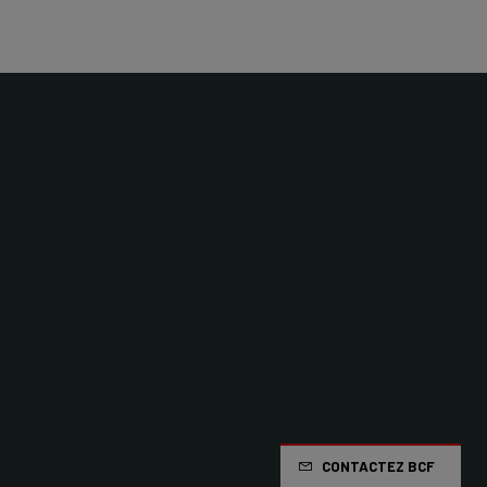
Gamme
Route
Limite de poids
112 KG (Bike included)
CONTACTEZ BCF