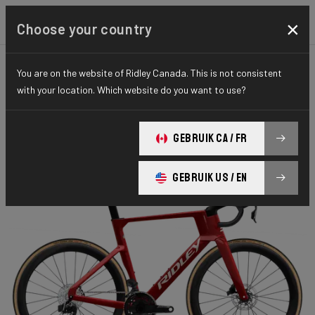
×
Choose your country
You are on the website of Ridley Canada. This is not consistent
ROUTE
AERO-TO-AERO
ELITE SERIES
with your location. Which website do you want to use?
Noah Fast 3.0
GEBRUIK CA / FR
Noah Fast Force AXS NF301Bs(M)
GEBRUIK US / EN