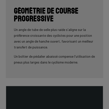
Géométrie de course
progressive
Un angle de tube de selle plus raide s'aligne sur la
préférence croissante des cyclistes pour une position
avec un angle de hanche ouvert, favorisant un meilleur
transfert de puissance.
Un boîtier de pédalier abaissé compense l'utilisation de
pneus plus larges dans le cyclisme moderne.
Enfin, le tube de direction inférieur avec un poste de
pilotage intégré permet au cycliste d'adopter une
position aérodynamique plus agressive, réduisant ainsi
la surface frontale.