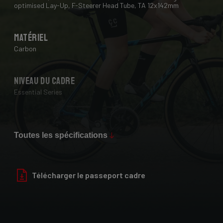
optimised Lay-Up, F-Steerer Head Tube, TA 12x142mm
Matériel
Carbon
Niveau du cadre
Essential Series
Max Tire Clearance 700c (*)
28 mm
Toutes les spécifications
Finition
Télécharger le passeport cadre
Glossy
Fourche
Helium Disc, 24-30T HM UD Carbon, F-Steerer, TA 12x100mm