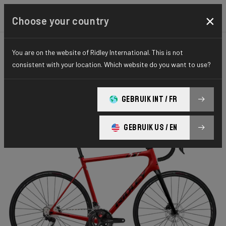
×
Choose your country
You are on the website of Ridley International. This is not
ROUTE
STIFFNESS-TO-WEIGHT
ESSENTIAL SERIES
consistent with your location. Which website do you want to use?
Helium Disc
GEBRUIK INT / FR
Helium Disc 105 2x11 HED02Bs(M)
GEBRUIK US / EN