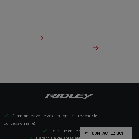
expérience de conduite confortable, sans
compromettre les performances.
à partir de €2,099.00
Des détails
Vérifier le stock du concessionnaire
Commandez votre vélo en ligne, retirez chez le
concessionnaire!
Fabriqué en Belgique
CONTACTEZ BCF
Garantie à vie après enregistrement