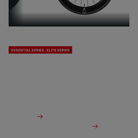
Aero-to-Aero
ESSENTIAL SERIES › ELITE SERIES
Nos vélos aero-to-aero sont nos vélos les plus
rapides. L'aérodynamisme a été perfectionné avec
le souci du détail. Le vélo idéal pour les maniaques
de la vitesse pure.
à partir de €2,999.00
Des détails
Vérifier le stock du concessionnaire