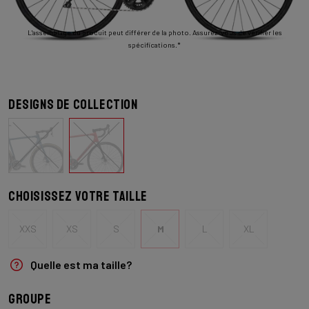
L'assemblage du produit peut différer de la photo. Assurez-vous de vérifier les
spécifications.*
Designs de collection
Choisissez votre taille
XXS
XS
S
M
L
XL
Quelle est ma taille?
Groupe