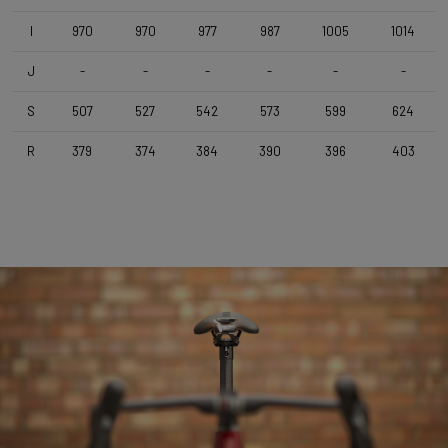
I
970
970
977
987
1005
1014
Tige de selle
Forza Cirrus , Carbon-Alloy , 10mm Offset , 350mm , 27,2mm
J
-
-
-
-
-
-
S
507
527
542
573
599
624
Selle
Selle Italia Model X , Black
R
379
374
384
390
396
403
Gamme
Route
Limite de poids
112 KG (Bike included)