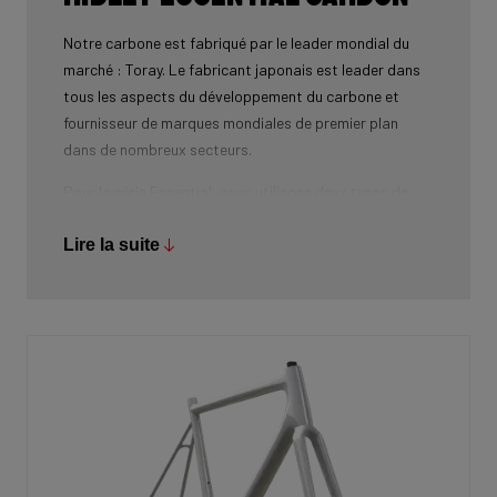
Notre carbone est fabriqué par le leader mondial du
marché : Toray. Le fabricant japonais est leader dans
tous les aspects du développement du carbone et
fournisseur de marques mondiales de premier plan
dans de nombreux secteurs.
Pour la série Essential, nous utilisons deux types de
carbone : Carbone Torayca 24T et 30T. Cependant, la
série Elite va encore plus loin et utilise également du
Lire la suite
carbone 50T et 60T. L’ajout de ces deux carbures,
combiné à un effort considérable, nous permet
d’obtenir un poids extrêmement faible sans
compromettre le confort et la rigidité.
La série Essential bénéficie directement des
connaissances acquises en matière de stratification
de carbone grâce à la création de la série Elite. Cela
signifie que notre série Essential atteint le même