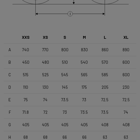
Type de frein
I
Disc
XXS
XS
S
M
L
XL
Paire de roues
Shimano RS171 DB , Shimano 11s , Clincher
A
740
770
800
830
860
890
B
450
480
510
540
570
600
Pneus
C
515
525
545
565
585
600
Vittoria Zaffiro Pro , 700x25c , Black
D
110
130
145
175
205
230
Cintre
E
75
74
73.5
73
72.5
72.5
DEDA Zero2 , 420mm (cc) , Black-on-Black
F
71.8
72
73
73.5
73.5
74
Potence
G
405
405
405
405
408
408
Deda Super Box , 110 mm , Polish On Black
H
68
68
66
66
63
63