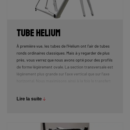
niveau de rigidité et de confort, bien qu’un peu plus
lourd en raison de l’utilisation de 24T et 30T
uniquement, ce qui nécessite plus de couches que 50T
et 60T pour atteindre la rigidité souhaitée.
Tube Helium
À première vue, les tubes de l’Helium ont l’air de tubes
ronds ordinaires classiques. Mais à y regarder de plus
près, vous verrez que nous avons opté pour des profils
de forme légèrement ovale. La section transversale est
légèrement plus grande sur l’axe vertical que sur l’axe
horizontal. Nous maximisons ainsi à la fois le transfert
d’énergie et le confort, tout en réduisant au maximum le
poids. Il s’agit d’une conception de pointe !
Lire la suite
Les tubes ronds présentent sans nul doute des
avantages, car ils permettent d’atteindre un rapport
rigidité/poids idéal (lorsque l’épaisseur de paroi des
tubes est fine au centre et s’épaissit légèrement vers