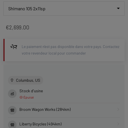
Shimano 105 2x11sp
€2,699.00
Le paiement n'est pas disponible dans votre pays. Contactez
votre revendeur local pour commander
Columbus, US
Stock d'usine
Épuisé
Broom Wagon Works (284km)
Liberty Bicycles (494km)