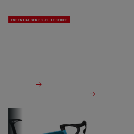
Weight
ESSENTIAL SERIES › ELITE SERIES
Nos vélos aero-to-weight sont le résultat de la
quête de l'équilibre ultime entre aérodynamisme et
légèreté. Un vélo de course conçu pour affronter
tous les terrains.
à partir de €2,799.00
Des détails
Vérifier le stock du concessionnaire