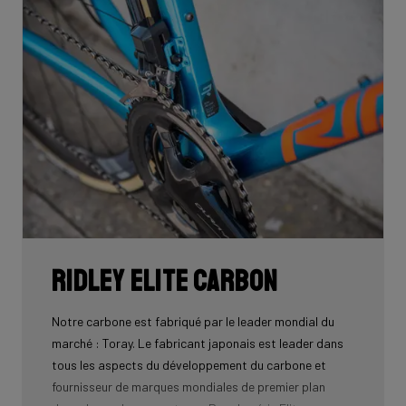
long de sa partie avant plate, puis dans le cadre. Les
câbles sont complètement dissimulés à l’abri du vent
et de votre regard, rien ne dépasse sur votre vélo qui
vous fait gagner de la vitesse.
Téléchargez le manuel ici pour savoir comment guider
correctement tous les câbles à travers les
composants.
Ridley Elite Carbon
Notre carbone est fabriqué par le leader mondial du
marché : Toray. Le fabricant japonais est leader dans
tous les aspects du développement du carbone et
fournisseur de marques mondiales de premier plan