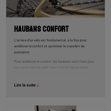
Haubans confort
L’arrière d’un vélo est fondamental, à la fois pour
améliorer le confort et optimiser le transfert de
puissance.
Pour améliorer le confort, les haubans sont fixés plus
bas sur le tube de selle. Celui-ci et la tige de siège
peuvent ainsi filtrer plus efficacement les vibrations.
De plus, les haubans peuvent procurer une flexibilité
verticale plus importante. Le vélo plus donc plus
Lire la suite
confortable.
Les haubans sont de forme ovale avec le côté le plus
large sur l’axe horizontal pour gagner de la puissance.