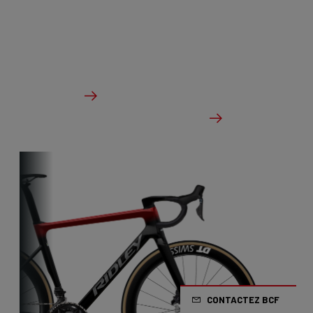
le souci du détail. Le vélo idéal pour les maniaques
de la vitesse pure.
à partir de €3,499.00
Des détails
Vérifier le stock du concessionnaire
CONTACTEZ BCF