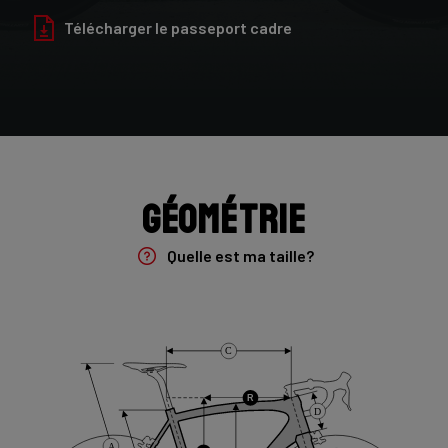
Finition
Télécharger le passeport cadre
Glossy
Fourche
Fenix, 30T-24T HM UD Carbon, TA 12x100 mm
Groupe
Géométrie
Shimano 105 DI2 , 2x12s
Quelle est ma taille?
Derailleur arriere
Shimano 105 DI2 , 2x12s
C
Pédalier
Shimano 105 , 172,5 , 50/34
R
D
Cassette
A