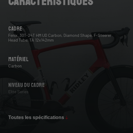
Caractéristiques
Cadre
Fenix, 30T-24T HM UD Carbon, Diamond Shape, F-Steerer
Head Tube, TA 12x142mm
Matériel
Carbon
Niveau du cadre
Elite Series
Max Tire Clearance 700c (*)
28 mm
Toutes les spécifications