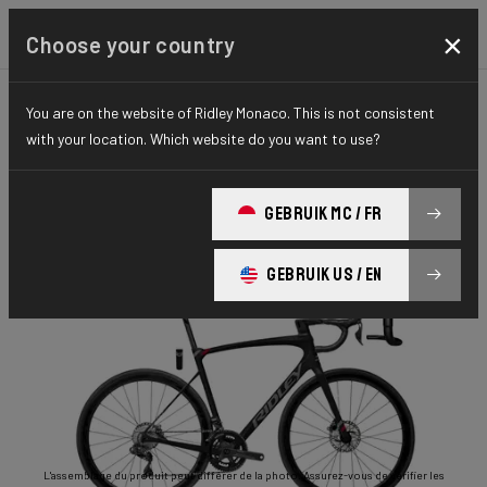
×
Choose your country
You are on the website of Ridley Monaco. This is not consistent
ROUTE
ENDURANCE
ELITE SERIES
with your location. Which website do you want to use?
Fenix SLiC
GEBRUIK MC / FR
Fenix SLiC 105 DI2 2x12 FSD31As(XS)
GEBRUIK US / EN
L'assemblage du produit peut différer de la photo. Assurez-vous de vérifier les