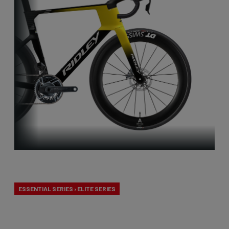
Aero-to-Aero
ESSENTIAL SERIES › ELITE SERIES
Nos vélos aero-to-aero sont nos vélos les plus
rapides. L'aérodynamisme a été perfectionné avec