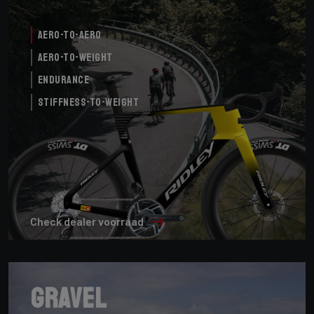
Aero-to-Aero
Aero-to-Weight
Endurance
Stiffness-to-Weight
Check dealer voorraad
Gravel