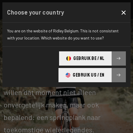
×
Choose your country
You are on the website of Ridley Belgium. This is not consistent
with your location. Which website do you want to use?
Kids
GEBRUIK BE / NL
GEBRUIK US / EN
Je vergeet je eerste fiets nooit. Wij
willen dat moment niet alleen
onvergetelijk maken, maar ook
bepalend: een springplank naar
toekomstige wielerlegendes.