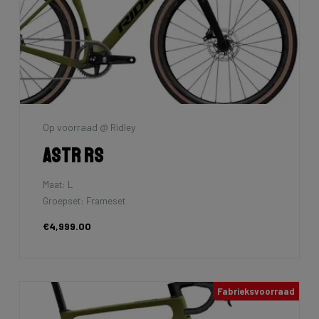
Op voorraad @ Ridley
Astr RS
Maat: L
Groepset: Frameset
€4,999.00
Fabrieksvoorraad