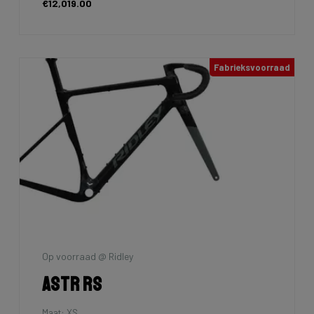
€12,019.00
Fabrieksvoorraad
Op voorraad @ Ridley
Astr RS
Maat: XS