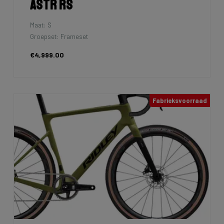
Astr RS
Maat: S
Groepset: Frameset
€4,999.00
Fabrieksvoorraad