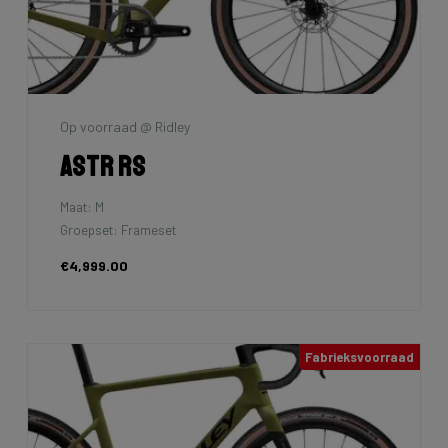
Op voorraad @ Ridley
Astr RS
Maat: M
Groepset: Frameset
€4,999.00
Fabrieksvoorraad