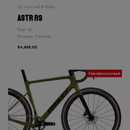
Op voorraad @ Ridley
Astr RS
Maat: XS
Groepset: Frameset
€4,999.00
Fabrieksvoorraad