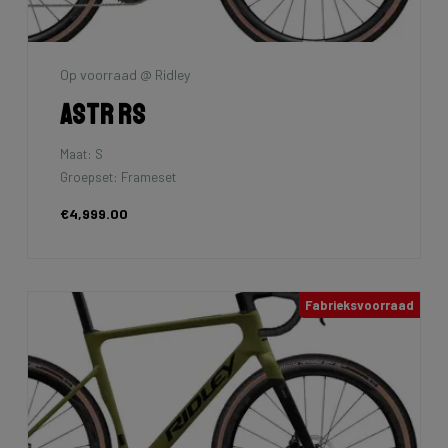
Op voorraad @ Ridley
Astr RS
Maat: S
Groepset: Frameset
€4,999.00
Fabrieksvoorraad