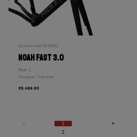
Op voorraad @ Ridley
Noah Fast 3.0
Maat: L
Groepset: Frameset
€5,499.00
1
2