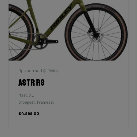
Op voorraad @ Ridley
Astr RS
Maat: XL
Groepset: Frameset
€4,999.00