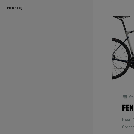
MERK (€)
Vel
Fen
Maat: 
Groeps