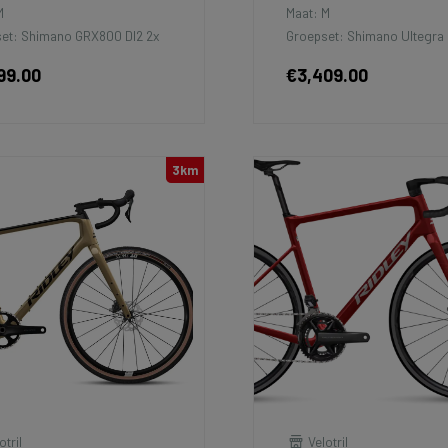
M
Maat: M
et: Shimano GRX800 DI2 2x
Groepset: Shimano Ultegra 
99.00
€3,409.00
3km
otril
Velotril