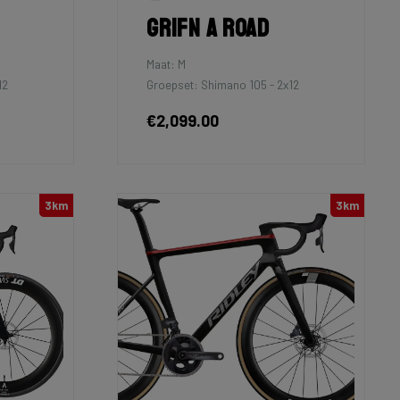
Grifn A Road
Maat: M
12
Groepset: Shimano 105 - 2x12
€2,099.00
3km
3km