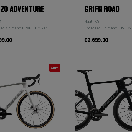
zo Adventure
Grifn Road
S
Maat: XS
et: Shimano GRX600 1x12sp
Groepset: Shimano 105 - 2x
99.00
€2,699.00
3km