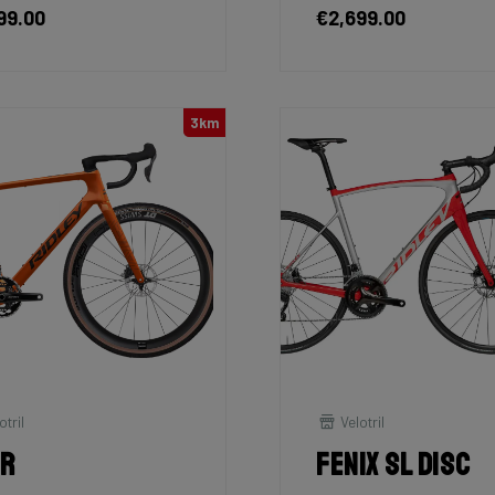
99.00
€2,699.00
3km
otril
Velotril
tr
Fenix SL Disc