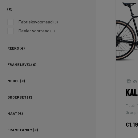
(€)
Fabrieksvoorraad
(0)
Dealer voorraad
(0)
REEKS (€)
FRAME LEVEL (€)
BV
MODEL (€)
Kal
GROEPSET (€)
Maat: 
Groeps
MAAT (€)
€1,1
FRAME FAMILY (€)