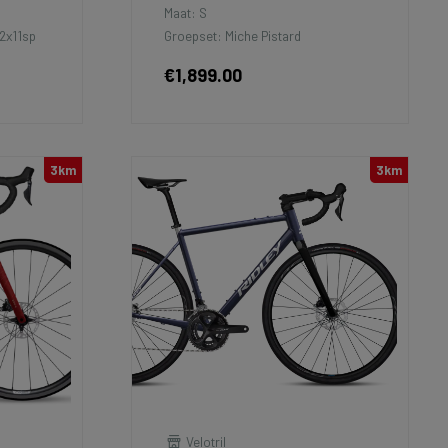
Maat: S
2x11sp
Groepset: Miche Pistard
€1,899.00
3km
3km
Velotril