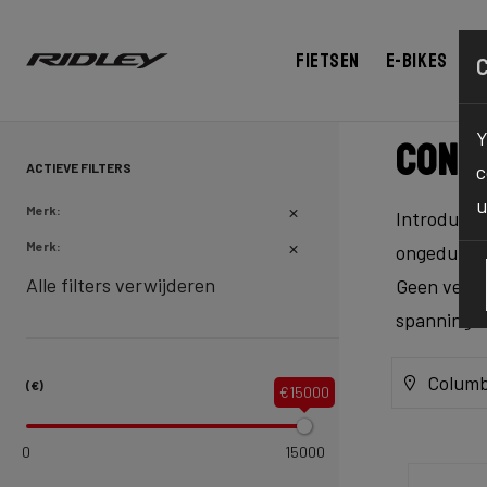
Fietsen
E-bikes
C
Y
Cont
ACTIEVE FILTERS
c
u
Merk:
Introducti
Merk:
ongeduld e
Alle filters verwijderen
Geen verla
spanning al
Columb
(€)
€15000
0
15000