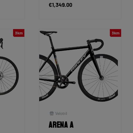
€1,349.00
3km
3km
Velotril
Arena A