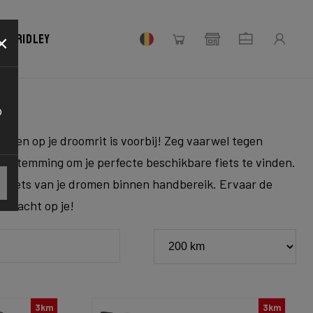
×
uw Ridley
o
hten op je droomrit is voorbij! Zeg vaarwel tegen
bestemming om je perfecte beschikbare fiets te vinden.
e fiets van je dromen binnen handbereik. Ervaar de
r wacht op je!
3km
3km