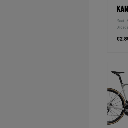
Kan
Maat: 
Groeps
€2,8