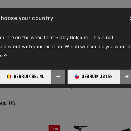
onfigurator
Shop
Over ons
Service
Registreer 
Choose your country
ou are on the website of Ridley Belgium. This is not
roleer voorraad
onsistent with your location. Which website do you want t
se?
e van de ultieme oplossing voor uw fietsverlangens! Het wac
n hallo tegen opwinding, want we brengen je de one-stop-
GEBRUIK BE / NL
GEBRUIK US / EN
ngen meer, geen vertragingen meer - ons platform levert d
s nooit tevoren! Wacht niet langer, je ultieme fietsavontuu
us, US
0km