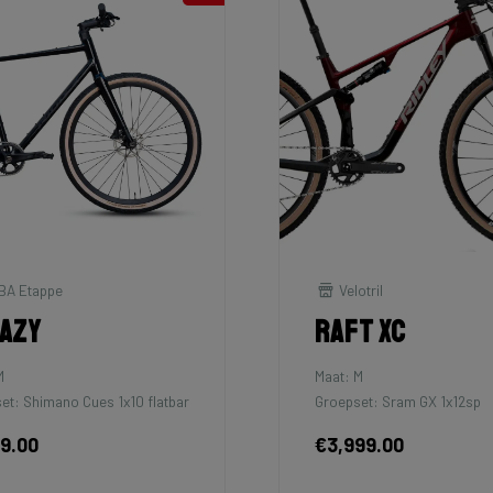
BA Etappe
Velotril
azy
Raft XC
M
Maat: M
et: Shimano Cues 1x10 flatbar
Groepset: Sram GX 1x12sp
99.00
€3,999.00