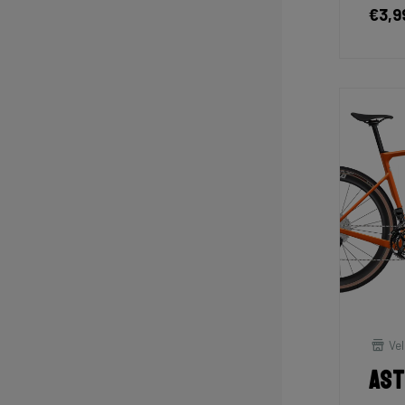
€3,9
Vel
As