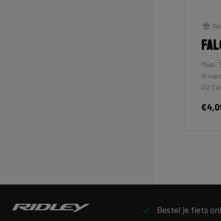
Vel
Fal
Maat: 
Groeps
Di2 Ca
€4,0
Bestel je fiets on