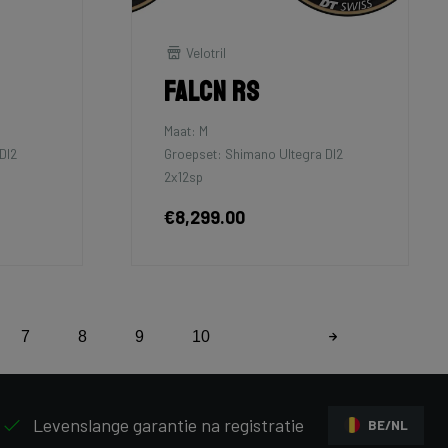
Velotril
Falcn RS
Maat: M
DI2
Groepset: Shimano Ultegra DI2
2x12sp
€8,299.00
7
8
9
10
Levenslange garantie na registratie
BE/NL