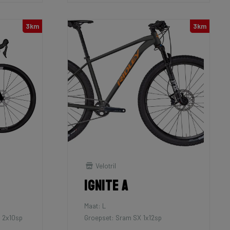
3km
3km
Velotril
Ignite A
Maat: L
 2x10sp
Groepset: Sram SX 1x12sp