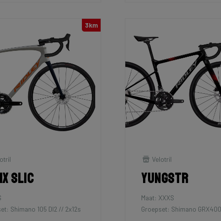
3km
otril
Velotril
ix SLiC
Yungstr
S
Maat: XXXS
et: Shimano 105 DI2 // 2x12s
Groepset: Shimano GRX400