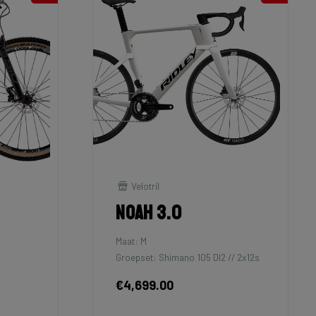
Velotril
Noah 3.0
Maat: M
Groepset: Shimano 105 DI2 // 2x12s
€4,699.00