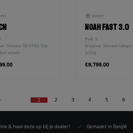
otril
Velotril
cn
Noah Fast 3.0
S
Maat: S
et: Shimano 105 R7150 12sp
Groepset: Shimano Ultegra 
rbon wheels
2x12sp
99.00
€8,799.00
1
2
3
4
5
6
line & haal deze op bij je dealer!
Gemaakt in België