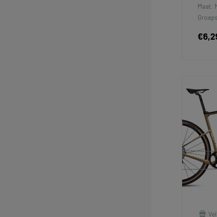
Maat: 
Groeps
€6,2
Vel