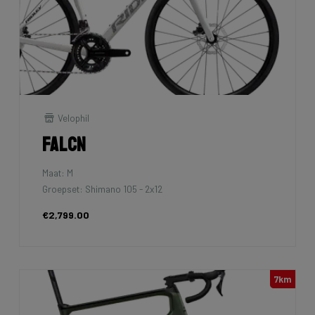
Velophil
Falcn
Maat: M
Groepset: Shimano 105 - 2x12
€2,799.00
7km