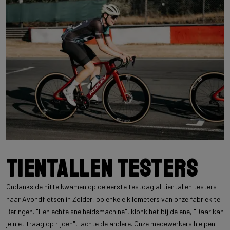
Tientallen testers
Ondanks de hitte kwamen op de eerste testdag al tientallen testers
naar Avondfietsen in Zolder, op enkele kilometers van onze fabriek te
Beringen. "Een echte snelheidsmachine", klonk het bij de ene, "Daar kan
je niet traag op rijden", lachte de andere. Onze medewerkers hielpen