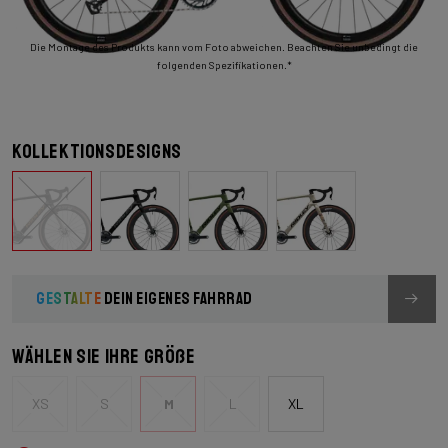
Die Montage des Produkts kann vom Foto abweichen. Beachten Sie unbedingt die
folgenden Spezifikationen.*
Kollektionsdesigns
GESTALTE
DEIN EIGENES FAHRRAD
Wählen Sie Ihre Größe
XS
S
M
L
XL