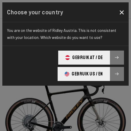
×
Choose your country
You are on the website of Ridley Austria. This is not consistent
GRAVEL
PERFORMANCE
ELITE SERIES
with your location. Which website do you want to use?
Astr RS
GEBRUIK AT / DE
ASTR RS RED XPLR ARS01As(M)
GEBRUIK US / EN