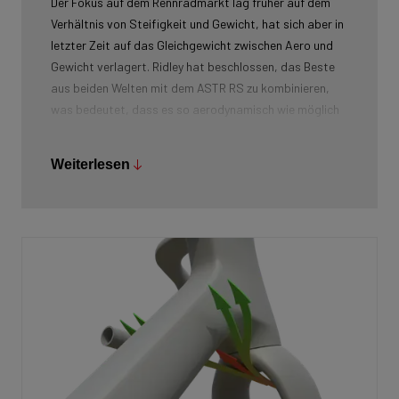
Der Fokus auf dem Rennradmarkt lag früher auf dem
Verhältnis von Steifigkeit und Gewicht, hat sich aber in
letzter Zeit auf das Gleichgewicht zwischen Aero und
Gewicht verlagert. Ridley hat beschlossen, das Beste
aus beiden Welten mit dem ASTR RS zu kombinieren,
was bedeutet, dass es so aerodynamisch wie möglich
gemacht wurde, ohne das Gewicht des Fahrrads zu
opfern. Das ASTR RS hat eine ähnliche Aero-
Weiterlesen
Performance wie das Kanzo Fast und wiegt nur 890 g
(in Größe Medium), was bedeutet, dass Radfahrer nicht
mehr zwischen Leichtgewicht und Aero wählen müssen.