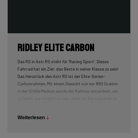
Ridley Elite Carbon
Das RS in Astr RS steht für 'Racing Sport'. Dieses
Fahrrad hat ein Ziel: das Beste in seiner Klasse zu sein!
Das Herzstück des Astr RS ist der Elite-Serien-
Carbonrahmen. Mit einem Gewicht von nur 890 Gramm
in der Größe Medium wurde der Rahmen entwickelt, um
so leicht wie möglich zu sein, ohne die Aerodynamik zu
beeinträchtigen. Dies wird durch die Verwendung
schlanker Rohrprofile und eines Carbon-Lay-ups
Weiterlesen
erreicht, das auf Gewichtsreduzierung ausgelegt ist.
Unser Carbon wird vom Weltmarktführer Toray