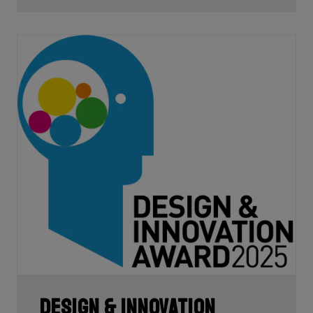
Die Produktentwickler haben die Kettenstreben so kurz
wie möglich gehalten, um Reifen bis zu 52 Millimeter
aufnehmen zu können, ohne das Gefühl der
Reaktionsfähigkeit beim Beschleunigen zu verlieren.
Außerdem liegt das Tretlager etwas tiefer. Das sorgt
für mehr Stabilität bei hohen Geschwindigkeiten.
Schließlich ist die Kopfhöhe niedriger, so dass man
aerodynamischer auf dem Rad sitzt.
Zusammenfassend lässt sich sagen, dass es sich um
eine moderne, wettbewerbsfähige Geometrie handelt,
die für den ambitionierten Gravel-Racer
maßgeschneidert ist.
Design & Innovation