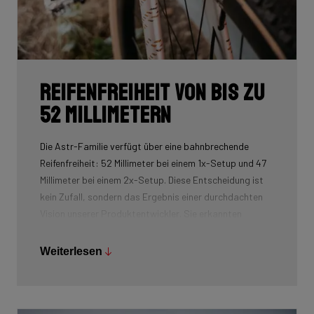
Reifenfreiheit von bis zu
52 Millimetern
Die Astr-Familie verfügt über eine bahnbrechende
Reifenfreiheit: 52 Millimeter bei einem 1x-Setup und 47
Millimeter bei einem 2x-Setup. Diese Entscheidung ist
kein Zufall, sondern das Ergebnis einer durchdachten
Vision unserer Produktentwickler. Sie erkannten
frühzeitig die zunehmende technische Komplexität von
Gravel-Rennen und das wachsende Bedürfnis der
Weiterlesen
Fahrer nach mehr Grip, Stabilität und Vielseitigkeit.
In einer Zeit, in der Gravelbikes immer neue Grenzen
ausloten, positioniert sich die Astr-Familie als ein