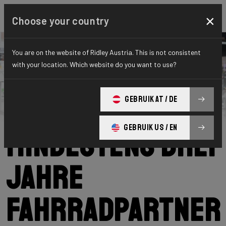
×
Choose your country
You are on the website of Ridley Austria. This is not consistent
with your location. Which website do you want to use?
Ridley
News
Category: Nachrichten
Ridley wird für
GEBRUIK AT / DE
GEBRUIK US / EN
mindestens drei
Jahre
Fahrradpartner