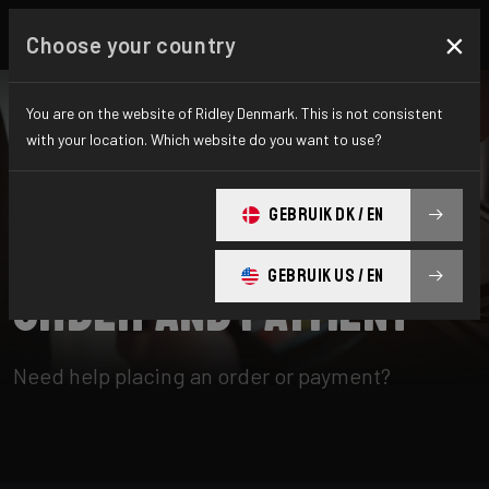
×
Choose your country
You are on the website of Ridley Denmark. This is not consistent
with your location. Which website do you want to use?
SEARCH
GEBRUIK DK / EN
Home
Support
Order and payment
GEBRUIK US / EN
Order and payment
Need help placing an order or payment?